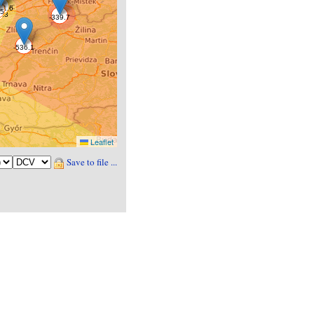
Leaflet
Save to file ...