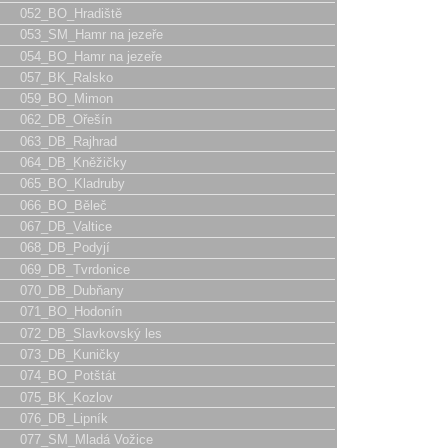
052_BO_Hradiště
053_SM_Hamr na jezeře
054_BO_Hamr na jezeře
057_BK_Ralsko
059_BO_Mimon
062_DB_Ořešín
063_DB_Rajhrad
064_DB_Kněžičky
065_BO_Kladruby
066_BO_Běleč
067_DB_Valtice
068_DB_Podyjí
069_DB_Tvrdonice
070_DB_Dubňany
071_BO_Hodonín
072_DB_Slavkovský les
073_DB_Kuničky
074_BO_Potštát
075_BK_Kozlov
076_DB_Lipník
077_SM_Mladá Vožice