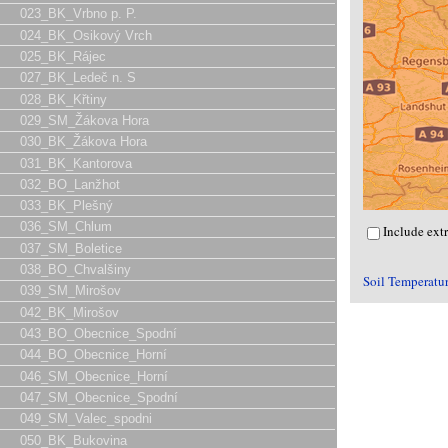
023_BK_Vrbno p. P.
024_BK_Osikový Vrch
025_BK_Rájec
027_BK_Ledeč n. S
028_BK_Křtiny
029_SM_Žákova Hora
030_BK_Žákova Hora
031_BK_Kantorova
032_BO_Lanžhot
033_BK_Plešný
036_SM_Chlum
Include ext
037_SM_Boletice
038_BO_Chvalšiny
Soil Temperatur
039_SM_Mirošov
042_BK_Mirošov
043_BO_Obecnice_Spodní
044_BO_Obecnice_Horní
046_SM_Obecnice_Horní
047_SM_Obecnice_Spodní
049_SM_Valec_spodni
050_BK_Bukovina