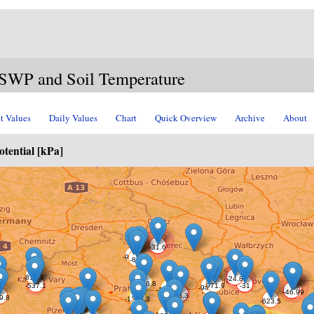
P and Soil Temperature
t Values
Daily Values
Chart
Quick Overview
Archive
About
otential [kPa]