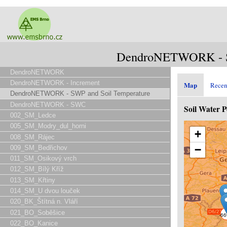
DendroNETWORK - SW
DendroNETWORK
DendroNETWORK - Increment
Map
Recen
DendroNETWORK - SWP and Soil Temperature
DendroNETWORK - SWC
Soil Water P
002_SM_Ledce
005_SM_Modry_dul_horni
+
008_SM_Rájec
−
009_SM_Bedřichov
011_SM_Osikový vrch
012_SM_Bílý Kříž
013_SM_Křtiny
014_SM_U dvou louček
020_BK_Štítná n. Vláří
021_BO_Soběšice
022_BO_Kanice