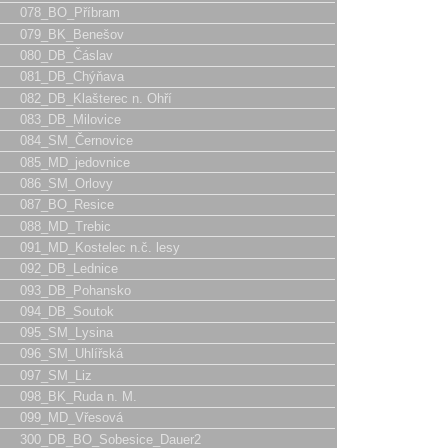
078_BO_Příbram
079_BK_Benešov
080_DB_Čáslav
081_DB_Chýňava
082_DB_Klašterec n. Ohří
083_DB_Milovice
084_SM_Černovice
085_MD_jedovnice
086_SM_Orlovy
087_BO_Resice
088_MD_Trebic
091_MD_Kostelec n.č. lesy
092_DB_Lednice
093_DB_Pohansko
094_DB_Soutok
095_SM_Lysina
096_SM_Uhlířská
097_SM_Liz
098_BK_Ruda n. M.
099_MD_Vřesová
300_DB_BO_Sobesice_Dauer2