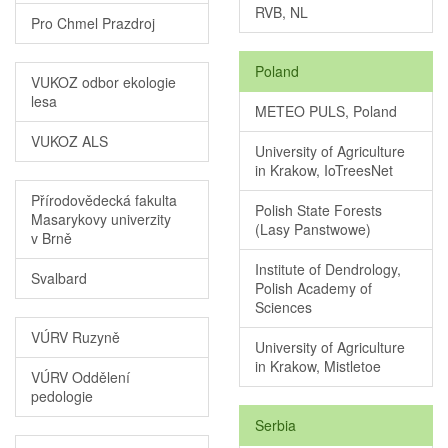
RVB, NL
Pro Chmel Prazdroj
Poland
VUKOZ odbor ekologie
lesa
METEO PULS, Poland
VUKOZ ALS
University of Agriculture
in Krakow, IoTreesNet
Přírodovědecká fakulta
Polish State Forests
Masarykovy univerzity
(Lasy Panstwowe)
v Brně
Institute of Dendrology,
Svalbard
Polish Academy of
Sciences
VÚRV Ruzyně
University of Agriculture
in Krakow, Mistletoe
VÚRV Oddělení
pedologie
Serbia