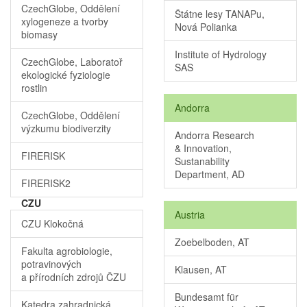
CzechGlobe, Oddělení
Štátne lesy TANAPu,
xylogeneze a tvorby
Nová Polianka
biomasy
Institute of Hydrology
CzechGlobe, Laboratoř
SAS
ekologické fyziologie
rostlin
Andorra
CzechGlobe, Oddělení
výzkumu biodiverzity
Andorra Research
& Innovation,
FIRERISK
Sustanability
Department, AD
FIRERISK2
CZU
Austria
CZU Klokočná
Zoebelboden, AT
Fakulta agrobiologie,
potravinových
Klausen, AT
a přírodních zdrojů ČZU
Bundesamt für
Katedra zahradnická