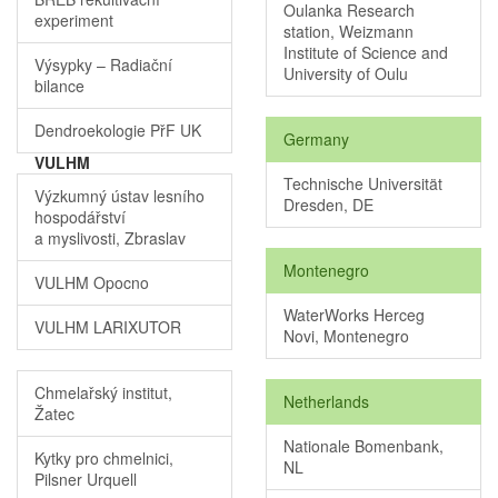
Oulanka Research
experiment
station, Weizmann
Institute of Science and
Výsypky – Radiační
University of Oulu
bilance
Dendroekologie PřF UK
Germany
VULHM
Technische Universität
Výzkumný ústav lesního
Dresden, DE
hospodářství
a myslivosti, Zbraslav
Montenegro
VULHM Opocno
WaterWorks Herceg
VULHM LARIXUTOR
Novi, Montenegro
Chmelařský institut,
Netherlands
Žatec
Nationale Bomenbank,
Kytky pro chmelnici,
NL
Pilsner Urquell