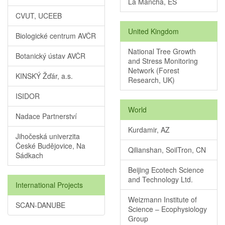
La Mancha, ES
CVUT, UCEEB
United Kingdom
Biologické centrum AVČR
National Tree Growth
Botanický ústav AVČR
and Stress Monitoring
Network (Forest
KINSKÝ Žďár, a.s.
Research, UK)
ISIDOR
World
Nadace Partnerství
Kurdamir, AZ
Jihočeská univerzita
České Budějovice, Na
Qilianshan, SoilTron, CN
Sádkach
Beijing Ecotech Science
and Technology Ltd.
International Projects
Weizmann Institute of
SCAN-DANUBE
Science – Ecophysiology
Group