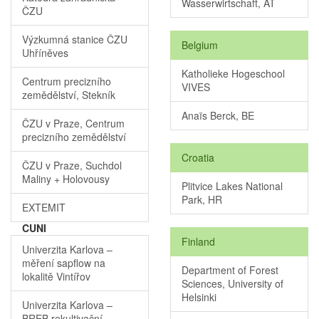
Wasserwirtschaft, AT
ČZU
Výzkumná stanice ČZU
Belgium
Uhříněves
Katholieke Hogeschool
Centrum precizního
VIVES
zemědělství, Stekník
Anaïs Berck, BE
ČZU v Praze, Centrum
precizního zemědělství
Croatia
ČZU v Praze, Suchdol
Maliny + Holovousy
Plitvice Lakes National
Park, HR
EXTEMIT
CUNI
Finland
Univerzita Karlova –
měření sapflow na
Department of Forest
lokalitě Vintířov
Sciences, University of
Helsinki
Univerzita Karlova –
BREB rekultivační