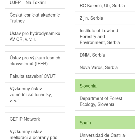
UJEP – Na Tokáni
RC Kalenić, Ub, Serbia
Česká lesnická akademie
Zijin, Serbia
Trutnov
Institute of Lowland
Ústav pro hydrodynamiku
Forestry and
AV ČR, v. v. i.
Environment, Serbia
DNM, Serbia
Ústav pro výzkum lesních
ekosystémů (IFER)
Nova Varoš, Serbia
Fakulta stavební ČVUT
Slovenia
Výzkumný ústav
zemědělské techniky,
Department of Forest
v. v. i.
Ecology, Slovenia
CETIP Network
Spain
Výzkumný ústav
Universidad de Castilla-
meliorací a ochrany půd