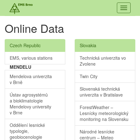
Toggle
navigati
Online Data
Czech Republic
Slovakia
EMS, various stations
Technická univerzita vo
Zvolene
MENDELU
Mendelova univerzita
Twin City
v Brně
Slovenská technická
Ústav agrosystémů
univerzita v Bratislave
a bioklimatologie
Mendelovy university
ForestWeather –
v Brne
Lesnícky meteorologický
monitoring na Slovensku
Oddělení lesnické
typologie,
Národné lesnícke
geobiocenologie
centrum – Meteo