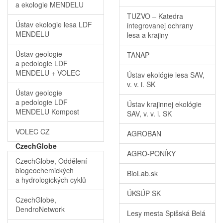
a ekologie MENDELU
TUZVO – Katedra
Ústav ekologie lesa LDF
integrovanej ochrany
MENDELU
lesa a krajiny
Ústav geologie
TANAP
a pedologie LDF
MENDELU + VOLEC
Ústav ekológie lesa SAV,
v. v. i. SK
Ústav geologie
a pedologie LDF
Ústav krajinnej ekológie
MENDELU Kompost
SAV, v. v. i. SK
VOLEC CZ
AGROBAN
CzechGlobe
AGRO-PONÍKY
CzechGlobe, Oddělení
biogeochemických
BioLab.sk
a hydrologických cyklů
ÚKSÚP SK
CzechGlobe,
DendroNetwork
Lesy mesta Spišská Belá