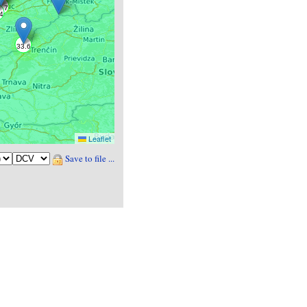
Leaflet
Save to file ...