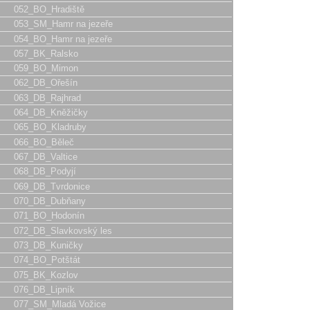
052_BO_Hradiště
053_SM_Hamr na jezeře
054_BO_Hamr na jezeře
057_BK_Ralsko
059_BO_Mimon
062_DB_Ořešín
063_DB_Rajhrad
064_DB_Kněžičky
065_BO_Kladruby
066_BO_Běleč
067_DB_Valtice
068_DB_Podyjí
069_DB_Tvrdonice
070_DB_Dubňany
071_BO_Hodonín
072_DB_Slavkovský les
073_DB_Kuničky
074_BO_Potštát
075_BK_Kozlov
076_DB_Lipník
077_SM_Mladá Vožice