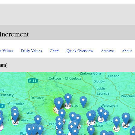
ncrement
t Values
Daily Values
Chart
Quick Overview
Archive
About
[mm]