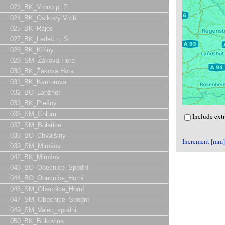
023_BK_Vrbno p. P.
024_BK_Osikový Vrch
025_BK_Rájec
027_BK_Ledeč n. S
028_BK_Křtiny
029_SM_Žákova Hora
030_BK_Žákova Hora
031_BK_Kantorova
032_BO_Lanžhot
033_BK_Plešný
036_SM_Chlum
Include ext
037_SM_Boletice
038_BO_Chvalšiny
Increment [mm]
039_SM_Mirošov
042_BK_Mirošov
043_BO_Obecnice_Spodní
044_BO_Obecnice_Horní
046_SM_Obecnice_Horní
047_SM_Obecnice_Spodní
049_SM_Valec_spodni
050_BK_Bukovina