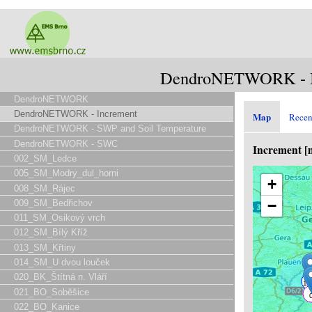
DendroNETWORK - I
DendroNETWORK
DendroNETWORK - Increment
Map
Recen
DendroNETWORK - SWP and Soil Temperature
DendroNETWORK - SWC
Increment 
002_SM_Ledce
005_SM_Modry_dul_horni
+
008_SM_Rájec
−
009_SM_Bedřichov
011_SM_Osikový vrch
012_SM_Bílý Kříž
013_SM_Křtiny
014_SM_U dvou louček
020_BK_Štítná n. Vláří
021_BO_Soběšice
022_BO_Kanice