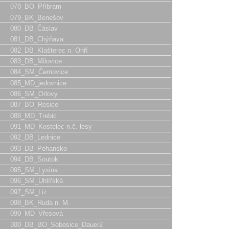
078_BO_Příbram
079_BK_Benešov
080_DB_Čáslav
081_DB_Chýňava
082_DB_Klašterec n. Ohří
083_DB_Milovice
084_SM_Černovice
085_MD_jedovnice
086_SM_Orlovy
087_BO_Resice
088_MD_Trebic
091_MD_Kostelec n.č. lesy
092_DB_Lednice
093_DB_Pohansko
094_DB_Soutok
095_SM_Lysina
096_SM_Uhlířská
097_SM_Liz
098_BK_Ruda n. M.
099_MD_Vřesová
300_DB_BO_Sobesice_Dauer2