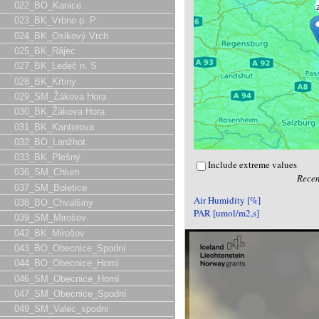
022_BO_Kanice
023_BK_Vrbno p. P.
024_BK_Osikový Vrch
025_BK_Rájec
027_BK_Ledeč n. S
028_BK_Křtiny
029_SM_Žákova Hora
030_BK_Žákova Hora
031_BK_Kantorova
032_BO_Lanžhot
033_BK_Plešný
Include extreme values
036_SM_Chlum
Recen
037_SM_Boletice
Air Humidity [%]
038_BO_Chvalšiny
PAR [umol/m2,s]
039_SM_Mirošov
042_BK_Mirošov
043_BO_Obecnice_Spodní
044_BO_Obecnice_Horní
046_SM_Obecnice_Horní
047_SM_Obecnice_Spodní
049_SM_Valec_spodni