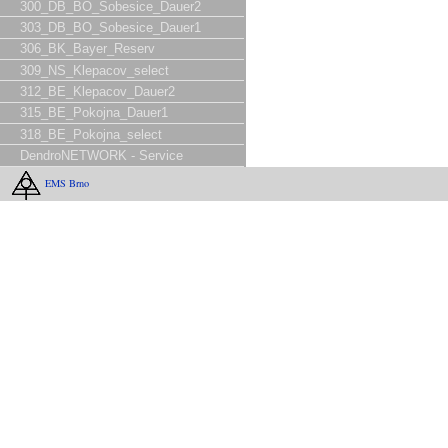
300_DB_BO_Sobesice_Dauer2
303_DB_BO_Sobesice_Dauer1
306_BK_Bayer_Reserv
309_NS_Klepacov_select
312_BE_Klepacov_Dauer2
315_BE_Pokojna_Dauer1
318_BE_Pokojna_select
DendroNETWORK - Service
EMS Brno