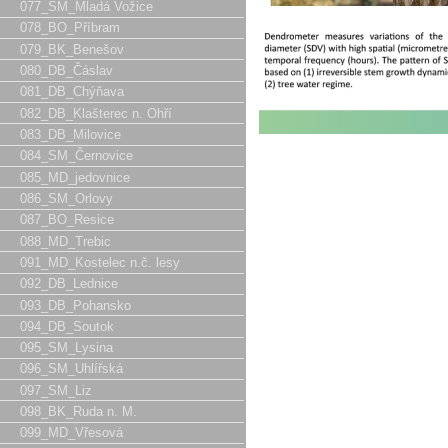
077_SM_Mladá Vožice
078_BO_Příbram
079_BK_Benešov
080_DB_Čáslav
081_DB_Chýňava
082_DB_Klašterec n. Ohří
083_DB_Milovice
084_SM_Černovice
085_MD_jedovnice
086_SM_Orlovy
087_BO_Resice
088_MD_Trebic
091_MD_Kostelec n.č. lesy
092_DB_Lednice
093_DB_Pohansko
094_DB_Soutok
095_SM_Lysina
096_SM_Uhlířská
097_SM_Liz
098_BK_Ruda n. M.
099_MD_Vřesová