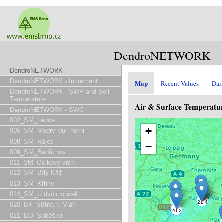
DendroNETWORK
DendroNETWORK
DendroNETWORK - Increment
Map
Recent Values
Dai
DendroNETWORK - SWP and Soil
Temperature
Air & Surface Temperatur
DendroNETWORK - SWC
002_SM_Ledce
+
005_SM_Modry_dul_horni
008_SM_Rájec
−
009_SM_Bedřichov
011_SM_Osikový vrch
012_SM_Bílý Kříž
013_SM_Křtiny
014_SM_U dvou louček
020_BK_Štítná n. Vláří
021_BO_Soběšice