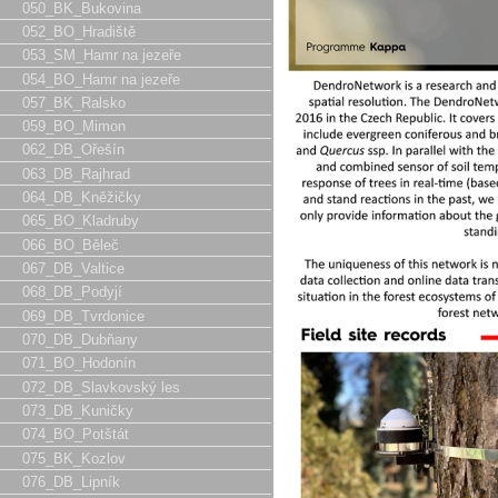
050_BK_Bukovina
052_BO_Hradiště
053_SM_Hamr na jezeře
054_BO_Hamr na jezeře
057_BK_Ralsko
059_BO_Mimon
062_DB_Ořešín
063_DB_Rajhrad
064_DB_Kněžičky
065_BO_Kladruby
066_BO_Běleč
067_DB_Valtice
068_DB_Podyjí
069_DB_Tvrdonice
070_DB_Dubňany
071_BO_Hodonín
072_DB_Slavkovský les
073_DB_Kuničky
074_BO_Potštát
075_BK_Kozlov
076_DB_Lipník