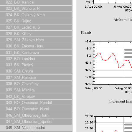
022_BO_Kanice
023_BK_Vrbno p. P.
024_BK_Osikový Vrch
Air humidit
025_BK_Rájec
027_BK_Ledeč n. S
Plants
028_BK_Křtiny
029_SM_Žákova Hora
030_BK_Žákova Hora
031_BK_Kantorova
032_BO_Lanžhot
033_BK_Plešný
036_SM_Chlum
037_SM_Boletice
038_BO_Chvalšiny
039_SM_Mirošov
042_BK_Mirošov
Increment [m
043_BO_Obecnice_Spodní
044_BO_Obecnice_Horní
046_SM_Obecnice_Horní
047_SM_Obecnice_Spodní
049_SM_Valec_spodni