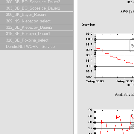
300_DB_BO_Sobesice_Dauer2
303_DB_BO_Sobesice_Dauer1
SWP [kP
306_BK_Bayer_Reserv
309_NS_Klepacov_select
Service
312_BE_Klepacov_Dauer2
315_BE_Pokojna_Dauer1
318_BE_Pokojna_select
DendroNETWORK - Service
Available E