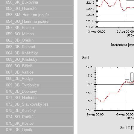
050_BK_Bukovina
052_BO_Hradiště
053_SM_Hamr na jezeře
054_BO_Hamr na jezeře
057_BK_Ralsko
059_BO_Mimon
062_DB_Ořešín
Increment [m
063_DB_Rajhrad
064_DB_Kněžičky
Soil
065_BO_Kladruby
066_BO_Běleč
067_DB_Valtice
068_DB_Podyjí
069_DB_Tvrdonice
070_DB_Dubňany
071_BO_Hodonín
072_DB_Slavkovský les
073_DB_Kuničky
074_BO_Potštát
075_BK_Kozlov
Soil T [
076_DB_Lipník