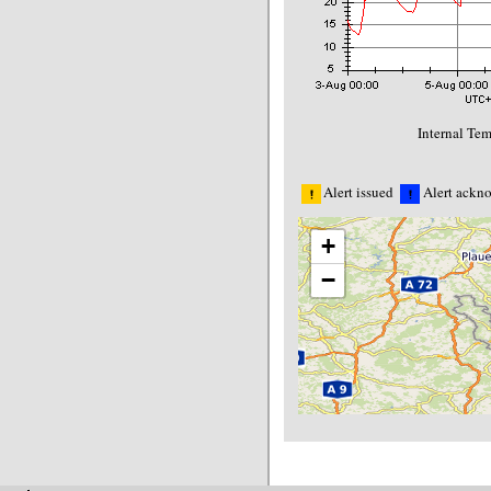
Internal Tem
Alert issued
Alert ackn
+
−