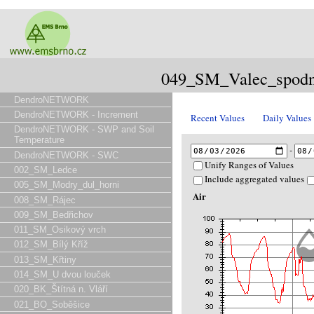
049_SM_Valec_spodn
DendroNETWORK
DendroNETWORK - Increment
Recent Values
Daily Values
DendroNETWORK - SWP and Soil
Temperature
-
DendroNETWORK - SWC
Unify Ranges of Values
002_SM_Ledce
Include aggregated values
005_SM_Modry_dul_horni
Air
008_SM_Rájec
009_SM_Bedřichov
011_SM_Osikový vrch
012_SM_Bílý Kříž
013_SM_Křtiny
014_SM_U dvou louček
020_BK_Štítná n. Vláří
021_BO_Soběšice