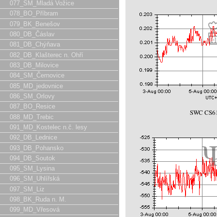
077_SM_Mladá Vožice
078_BO_Příbram
079_BK_Benešov
080_DB_Čáslav
081_DB_Chýňava
082_DB_Klašterec n. Ohří
083_DB_Milovice
084_SM_Černovice
085_MD_jedovnice
086_SM_Orlovy
087_BO_Resice
SWC CS61
088_MD_Trebic
091_MD_Kostelec n.č. lesy
092_DB_Lednice
093_DB_Pohansko
094_DB_Soutok
095_SM_Lysina
096_SM_Uhlířská
097_SM_Liz
098_BK_Ruda n. M.
099_MD_Vřesová