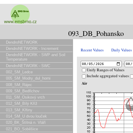
093_DB_Pohansko
DendroNETWORK
DendroNETWORK - Increment
Recent Values
Daily Values
DendroNETWORK - SWP and Soil
Temperature
-
DendroNETWORK - SWC
Unify Ranges of Values
002_SM_Ledce
Include aggregated values
005_SM_Modry_dul_horni
Air
008_SM_Rájec
009_SM_Bedřichov
011_SM_Osikový vrch
012_SM_Bílý Kříž
013_SM_Křtiny
014_SM_U dvou louček
020_BK_Štítná n. Vláří
021_BO_Soběšice