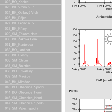
022_BO_Kanice
023_BK_Vrbno p. P.
024_BK_Osikový Vrch
Air humidit
025_BK_Rájec
027_BK_Ledeč n. S
028_BK_Křtiny
029_SM_Žákova Hora
030_BK_Žákova Hora
031_BK_Kantorova
032_BO_Lanžhot
033_BK_Plešný
036_SM_Chlum
037_SM_Boletice
038_BO_Chvalšiny
039_SM_Mirošov
PAR [umol/
042_BK_Mirošov
043_BO_Obecnice_Spodní
Plants
044_BO_Obecnice_Horní
046_SM_Obecnice_Horní
047_SM_Obecnice_Spodní
049_SM_Valec_spodni