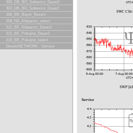
300_DB_BO_Sobesice_Dauer2
303_DB_BO_Sobesice_Dauer1
SWC CS61
306_BK_Bayer_Reserv
309_NS_Klepacov_select
312_BE_Klepacov_Dauer2
315_BE_Pokojna_Dauer1
318_BE_Pokojna_select
DendroNETWORK - Service
SWP [kP
Service