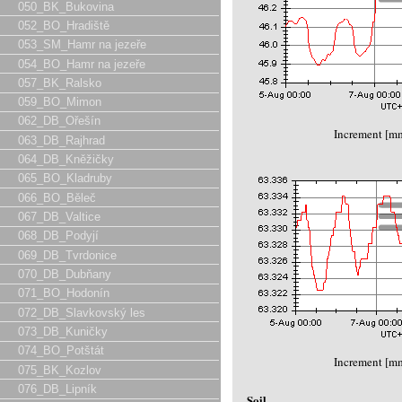
050_BK_Bukovina
052_BO_Hradiště
053_SM_Hamr na jezeře
054_BO_Hamr na jezeře
057_BK_Ralsko
059_BO_Mimon
062_DB_Ořešín
Increment [m
063_DB_Rajhrad
064_DB_Kněžičky
065_BO_Kladruby
066_BO_Běleč
067_DB_Valtice
068_DB_Podyjí
069_DB_Tvrdonice
070_DB_Dubňany
071_BO_Hodonín
072_DB_Slavkovský les
073_DB_Kuničky
074_BO_Potštát
Increment [m
075_BK_Kozlov
076_DB_Lipník
Soil