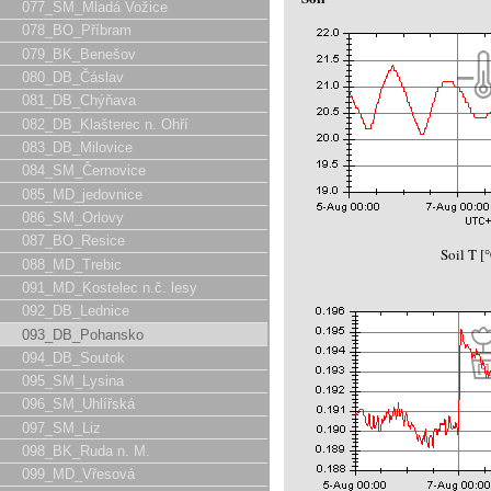
077_SM_Mladá Vožice
078_BO_Příbram
079_BK_Benešov
080_DB_Čáslav
081_DB_Chýňava
082_DB_Klašterec n. Ohří
083_DB_Milovice
084_SM_Černovice
085_MD_jedovnice
086_SM_Orlovy
087_BO_Resice
Soil T [
088_MD_Trebic
091_MD_Kostelec n.č. lesy
092_DB_Lednice
093_DB_Pohansko
094_DB_Soutok
095_SM_Lysina
096_SM_Uhlířská
097_SM_Liz
098_BK_Ruda n. M.
099_MD_Vřesová