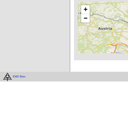
+
−
EMS Brno