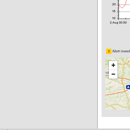
Alert issue
+
−