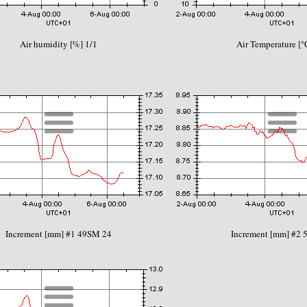
Air humidity [%] 1/1
Air Temperature [°
Increment [mm] #1 49SM 24
Increment [mm] #2 