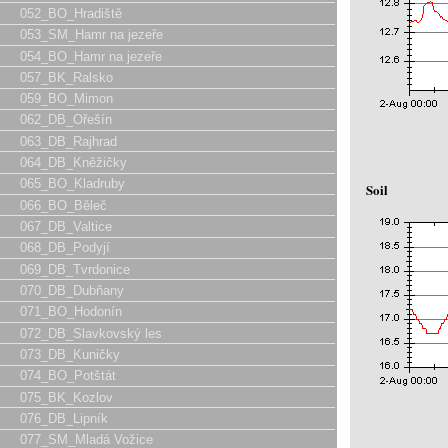
052_BO_Hradiště
053_SM_Hamr na jezeře
054_BO_Hamr na jezeře
057_BK_Ralsko
059_BO_Mimon
062_DB_Ořešín
063_DB_Rajhrad
064_DB_Kněžičky
065_BO_Kladruby
Soil
066_BO_Běleč
067_DB_Valtice
068_DB_Podyjí
069_DB_Tvrdonice
070_DB_Dubňany
071_BO_Hodonín
072_DB_Slavkovský les
073_DB_Kuničky
074_BO_Potštát
075_BK_Kozlov
076_DB_Lipník
077_SM_Mladá Vožice