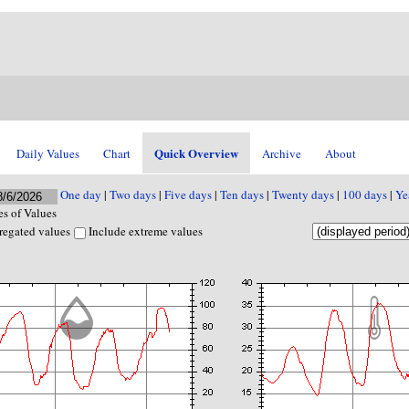
Quick Overview
Daily Values
Chart
Archive
About
One day
|
Two days
|
Five days
|
Ten days
|
Twenty days
|
100 days
|
Ye
s of Values
regated values
Include extreme values