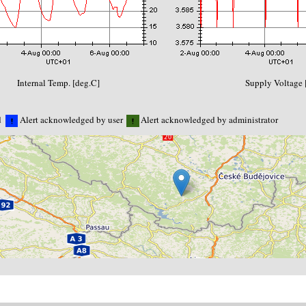
Internal Temp. [deg.C]
Supply Voltage 
d
Alert acknowledged by user
Alert acknowledged by administrator