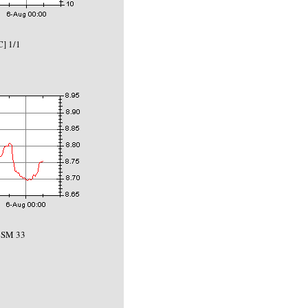
C] 1/1
5SM 33