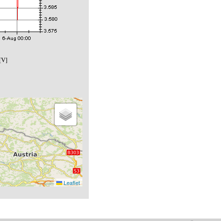
[V]
Leaflet