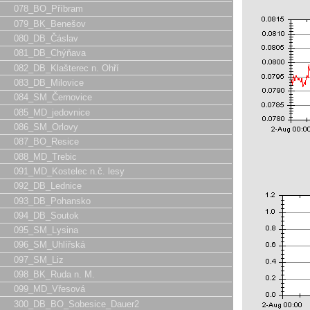
078_BO_Příbram
079_BK_Benešov
080_DB_Čáslav
081_DB_Chýňava
082_DB_Klašterec n. Ohří
083_DB_Milovice
084_SM_Černovice
085_MD_jedovnice
086_SM_Orlovy
087_BO_Resice
088_MD_Trebic
091_MD_Kostelec n.č. lesy
092_DB_Lednice
093_DB_Pohansko
094_DB_Soutok
095_SM_Lysina
096_SM_Uhlířská
097_SM_Liz
098_BK_Ruda n. M.
099_MD_Vřesová
300_DB_BO_Sobesice_Dauer2