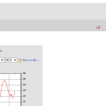
ar
Save to file ...