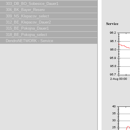
303_DB_BO_Sobesice_Dauer1
306_BK_Bayer_Reserv
309_NS_Klepacov_select
312_BE_Klepacov_Dauer2
Service
315_BE_Pokojna_Dauer1
318_BE_Pokojna_select
DendroNETWORK - Service