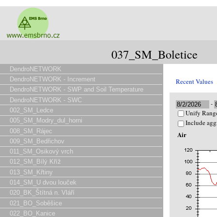
037_SM_Boletice
DendroNETWORK
DendroNETWORK - Increment
Recent Values
DendroNETWORK - SWP and Soil Temperature
DendroNETWORK - SWC
-
002_SM_Ledce
Unify Range
005_SM_Modry_dul_horni
Include agg
008_SM_Rájec
Air
009_SM_Bedřichov
011_SM_Osikový vrch
012_SM_Bílý Kříž
013_SM_Křtiny
014_SM_U dvou louček
020_BK_Štítná n. Vláří
021_BO_Soběšice
022_BO_Kanice