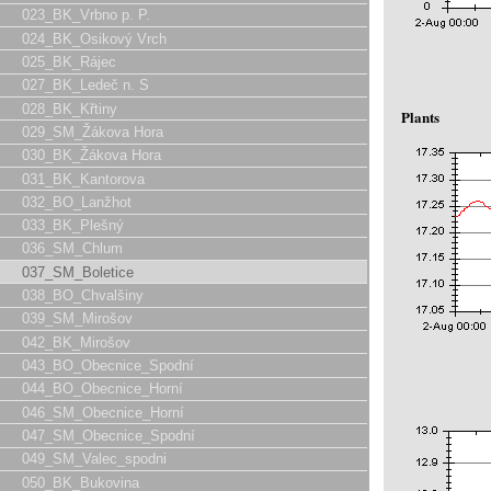
023_BK_Vrbno p. P.
024_BK_Osikový Vrch
025_BK_Rájec
027_BK_Ledeč n. S
028_BK_Křtiny
Plants
029_SM_Žákova Hora
030_BK_Žákova Hora
031_BK_Kantorova
032_BO_Lanžhot
033_BK_Plešný
036_SM_Chlum
037_SM_Boletice
038_BO_Chvalšiny
039_SM_Mirošov
042_BK_Mirošov
043_BO_Obecnice_Spodní
044_BO_Obecnice_Horní
046_SM_Obecnice_Horní
047_SM_Obecnice_Spodní
049_SM_Valec_spodni
050_BK_Bukovina