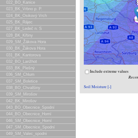
022_BO_Kanice
023_BK_Vrbno p. P.
024_BK_Osikový Vrch
025_BK_Rájec
027_BK_Ledeč n. S
028_BK_Křtiny
029_SM_Žákova Hora
030_BK_Žákova Hora
031_BK_Kantorova
032_BO_Lanžhot
033_BK_Plešný
Include extreme values
036_SM_Chlum
Recen
037_SM_Boletice
Soil Moisture [-]
038_BO_Chvalšiny
039_SM_Mirošov
042_BK_Mirošov
043_BO_Obecnice_Spodní
044_BO_Obecnice_Horní
046_SM_Obecnice_Horní
047_SM_Obecnice_Spodní
049_SM_Valec_spodni