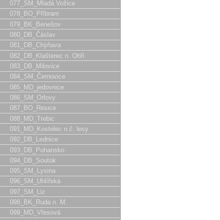
077_SM_Mladá Vožice
078_BO_Příbram
079_BK_Benešov
080_DB_Čáslav
081_DB_Chýňava
082_DB_Klašterec n. Ohří
083_DB_Milovice
084_SM_Černovice
085_MD_jedovnice
086_SM_Orlovy
087_BO_Resice
088_MD_Trebic
091_MD_Kostelec n.č. lesy
092_DB_Lednice
093_DB_Pohansko
094_DB_Soutok
095_SM_Lysina
096_SM_Uhlířská
097_SM_Liz
098_BK_Ruda n. M.
099_MD_Vřesová