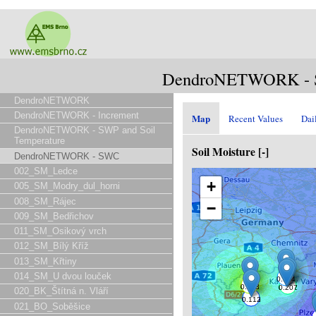
DendroNETWORK -
DendroNETWORK
DendroNETWORK - Increment
Map
Recent Values
Dai
DendroNETWORK - SWP and Soil
Temperature
Soil Moisture [-]
DendroNETWORK - SWC
002_SM_Ledce
+
005_SM_Modry_dul_horni
008_SM_Rájec
−
009_SM_Bedřichov
011_SM_Osikový vrch
012_SM_Bílý Kříž
013_SM_Křtiny
014_SM_U dvou louček
020_BK_Štítná n. Vláří
021_BO_Soběšice