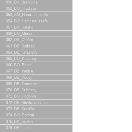
050_BK_Bukovina
052_BO_Hradiště
053_SM_Hamr na jezeře
054_BO_Hamr na jezeře
057_BK_Ralsko
059_BO_Mimon
062_DB_Ořešín
063_DB_Rajhrad
064_DB_Kněžičky
065_BO_Kladruby
066_BO_Běleč
067_DB_Valtice
068_DB_Podyjí
069_DB_Tvrdonice
070_DB_Dubňany
071_BO_Hodonín
072_DB_Slavkovský les
073_DB_Kuničky
074_BO_Potštát
075_BK_Kozlov
076_DB_Lipník