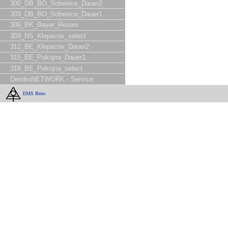
300_DB_BO_Sobesice_Dauer2
303_DB_BO_Sobesice_Dauer1
306_BK_Bayer_Reserv
309_NS_Klepacov_select
312_BE_Klepacov_Dauer2
315_BE_Pokojna_Dauer1
318_BE_Pokojna_select
DendroNETWORK - Service
EMS Brno