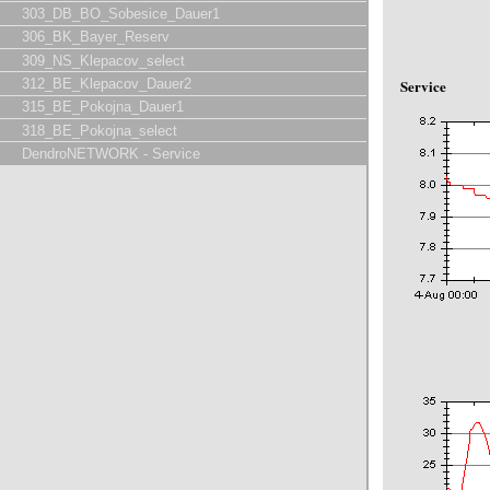
303_DB_BO_Sobesice_Dauer1
306_BK_Bayer_Reserv
309_NS_Klepacov_select
Service
312_BE_Klepacov_Dauer2
315_BE_Pokojna_Dauer1
318_BE_Pokojna_select
DendroNETWORK - Service