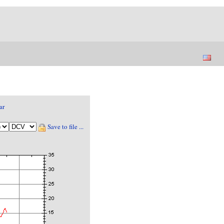
ar
Save to file ...