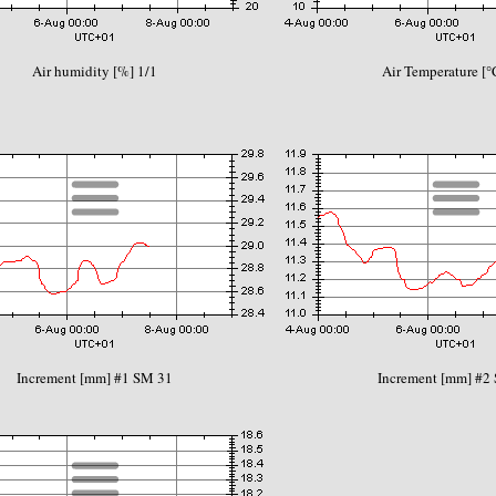
Air humidity [%] 1/1
Air Temperature [°
Increment [mm] #1 SM 31
Increment [mm] #2