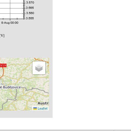
[V]
Leaflet