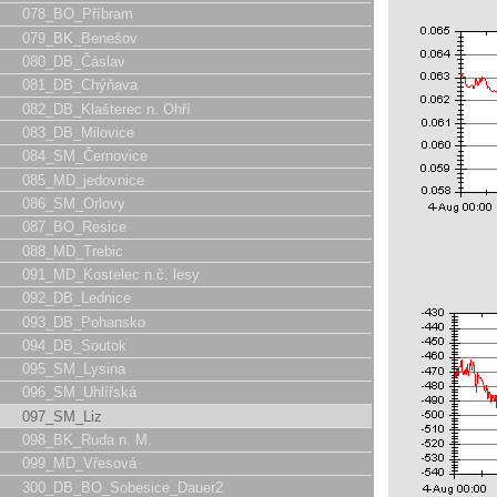
078_BO_Příbram
079_BK_Benešov
080_DB_Čáslav
081_DB_Chýňava
082_DB_Klašterec n. Ohří
083_DB_Milovice
084_SM_Černovice
085_MD_jedovnice
086_SM_Orlovy
087_BO_Resice
088_MD_Trebic
091_MD_Kostelec n.č. lesy
092_DB_Lednice
093_DB_Pohansko
094_DB_Soutok
095_SM_Lysina
096_SM_Uhlířská
097_SM_Liz
098_BK_Ruda n. M.
099_MD_Vřesová
300_DB_BO_Sobesice_Dauer2