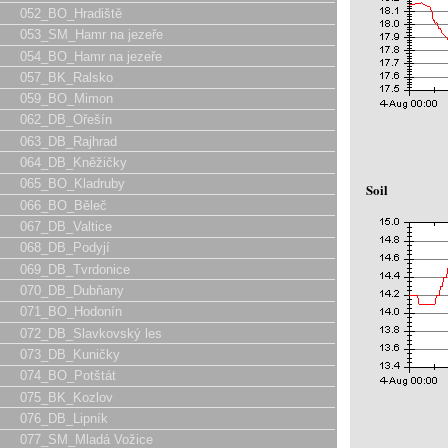
052_BO_Hradiště
053_SM_Hamr na jezeře
054_BO_Hamr na jezeře
057_BK_Ralsko
059_BO_Mimon
062_DB_Ořešín
063_DB_Rajhrad
064_DB_Kněžičky
065_BO_Kladruby
Soil
066_BO_Běleč
067_DB_Valtice
068_DB_Podyjí
069_DB_Tvrdonice
070_DB_Dubňany
071_BO_Hodonín
072_DB_Slavkovský les
073_DB_Kuničky
074_BO_Potštát
075_BK_Kozlov
076_DB_Lipník
077_SM_Mladá Vožice