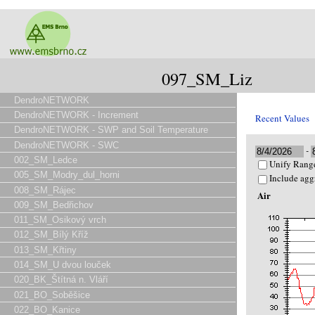
097_SM_Liz
DendroNETWORK
DendroNETWORK - Increment
Recent Values
DendroNETWORK - SWP and Soil Temperature
DendroNETWORK - SWC
-
002_SM_Ledce
Unify Range
005_SM_Modry_dul_horni
Include agg
008_SM_Rájec
Air
009_SM_Bedřichov
011_SM_Osikový vrch
012_SM_Bílý Kříž
013_SM_Křtiny
014_SM_U dvou louček
020_BK_Štítná n. Vláří
021_BO_Soběšice
022_BO_Kanice