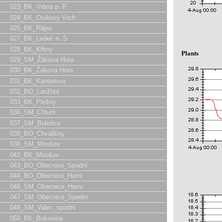
023_BK_Vrbno p. P.
024_BK_Osikový Vrch
025_BK_Rájec
027_BK_Ledeč n. S
028_BK_Křtiny
Plants
029_SM_Žákova Hora
030_BK_Žákova Hora
031_BK_Kantorova
032_BO_Lanžhot
033_BK_Plešný
036_SM_Chlum
037_SM_Boletice
038_BO_Chvalšiny
039_SM_Mirošov
042_BK_Mirošov
043_BO_Obecnice_Spodní
044_BO_Obecnice_Horní
046_SM_Obecnice_Horní
047_SM_Obecnice_Spodní
049_SM_Valec_spodni
050_BK_Bukovina