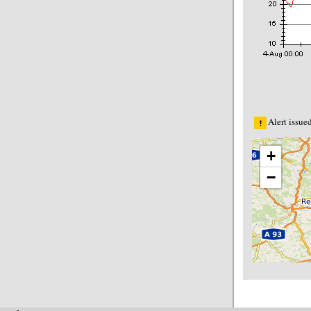
Alert issue
+
−