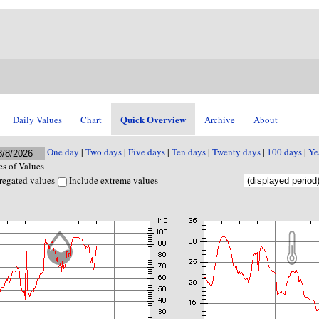
Quick Overview
Daily Values
Chart
Archive
About
One day
|
Two days
|
Five days
|
Ten days
|
Twenty days
|
100 days
|
Ye
s of Values
regated values
Include extreme values