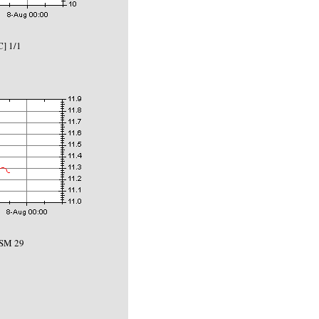
C] 1/1
 SM 29