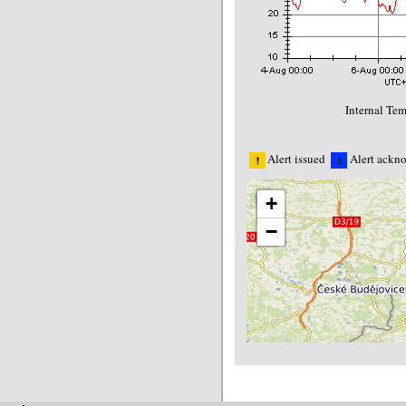
Internal Tem
Alert issued
Alert ackn
+
−