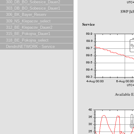
300_DB_BO_Sobesice_Dauer2
303_DB_BO_Sobesice_Dauer1
SWP [kP
306_BK_Bayer_Reserv
309_NS_Klepacov_select
Service
312_BE_Klepacov_Dauer2
315_BE_Pokojna_Dauer1
318_BE_Pokojna_select
DendroNETWORK - Service
Available E