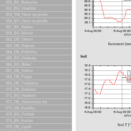
050_BK_Bukovina
052_BO_Hradiště
053_SM_Hamr na jezeře
054_BO_Hamr na jezeře
057_BK_Ralsko
059_BO_Mimon
062_DB_Ořešín
Increment [m
063_DB_Rajhrad
064_DB_Kněžičky
Soil
065_BO_Kladruby
066_BO_Běleč
067_DB_Valtice
068_DB_Podyjí
069_DB_Tvrdonice
070_DB_Dubňany
071_BO_Hodonín
072_DB_Slavkovský les
073_DB_Kuničky
074_BO_Potštát
075_BK_Kozlov
Soil T [
076_DB_Lipník