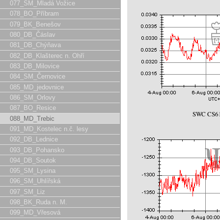
077_SM_Mladá Vožice
078_BO_Příbram
079_BK_Benešov
080_DB_Čáslav
081_DB_Chýňava
082_DB_Klašterec n. Ohří
083_DB_Milovice
084_SM_Černovice
085_MD_jedovnice
086_SM_Orlovy
087_BO_Resice
SWC CS61
088_MD_Trebic
091_MD_Kostelec n.č. lesy
092_DB_Lednice
093_DB_Pohansko
094_DB_Soutok
095_SM_Lysina
096_SM_Uhlířská
097_SM_Liz
098_BK_Ruda n. M.
099_MD_Vřesová