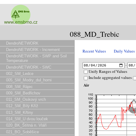
088_MD_Trebic
DendroNETWORK
DendroNETWORK - Increment
Recent Values
Daily Values
DendroNETWORK - SWP and Soil
Temperature
-
DendroNETWORK - SWC
Unify Ranges of Values
002_SM_Ledce
Include aggregated values
005_SM_Modry_dul_horni
Air
008_SM_Rájec
009_SM_Bedřichov
011_SM_Osikový vrch
012_SM_Bílý Kříž
013_SM_Křtiny
014_SM_U dvou louček
020_BK_Štítná n. Vláří
021_BO_Soběšice