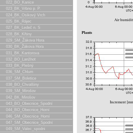
022_BO_Kanice
023_BK_Vrbno p. P.
024_BK_Osikový Vrch
Air humidit
025_BK_Rájec
027_BK_Ledeč n. S
Plants
028_BK_Křtiny
029_SM_Žákova Hora
030_BK_Žákova Hora
031_BK_Kantorova
032_BO_Lanžhot
033_BK_Plešný
036_SM_Chlum
037_SM_Boletice
038_BO_Chvalšiny
039_SM_Mirošov
042_BK_Mirošov
Increment [m
043_BO_Obecnice_Spodní
044_BO_Obecnice_Horní
046_SM_Obecnice_Horní
047_SM_Obecnice_Spodní
049_SM_Valec_spodni