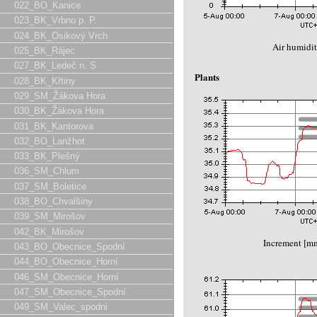
022_BO_Kanice
023_BK_Vrbno p. P.
024_BK_Osikový Vrch
Air humidit
025_BK_Rájec
027_BK_Ledeč n. S
Plants
028_BK_Křtiny
029_SM_Žákova Hora
030_BK_Žákova Hora
031_BK_Kantorova
032_BO_Lanžhot
033_BK_Plešný
036_SM_Chlum
037_SM_Boletice
038_BO_Chvalšiny
039_SM_Mirošov
042_BK_Mirošov
Increment [m
043_BO_Obecnice_Spodní
044_BO_Obecnice_Horní
046_SM_Obecnice_Horní
047_SM_Obecnice_Spodní
049_SM_Valec_spodni