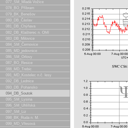
077_SM_Mladá Vožice
078_BO_Příbram
079_BK_Benešov
080_DB_Čáslav
081_DB_Chýňava
082_DB_Klašterec n. Ohří
083_DB_Milovice
084_SM_Černovice
085_MD_jedovnice
086_SM_Orlovy
087_BO_Resice
SWC CS61
088_MD_Trebic
091_MD_Kostelec n.č. lesy
092_DB_Lednice
093_DB_Pohansko
094_DB_Soutok
095_SM_Lysina
096_SM_Uhlířská
097_SM_Liz
098_BK_Ruda n. M.
099_MD_Vřesová