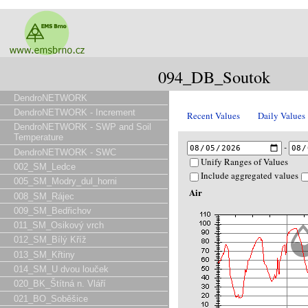
094_DB_Soutok
DendroNETWORK
DendroNETWORK - Increment
Recent Values
Daily Values
DendroNETWORK - SWP and Soil
Temperature
-
DendroNETWORK - SWC
Unify Ranges of Values
002_SM_Ledce
Include aggregated values
005_SM_Modry_dul_horni
Air
008_SM_Rájec
009_SM_Bedřichov
011_SM_Osikový vrch
012_SM_Bílý Kříž
013_SM_Křtiny
014_SM_U dvou louček
020_BK_Štítná n. Vláří
021_BO_Soběšice