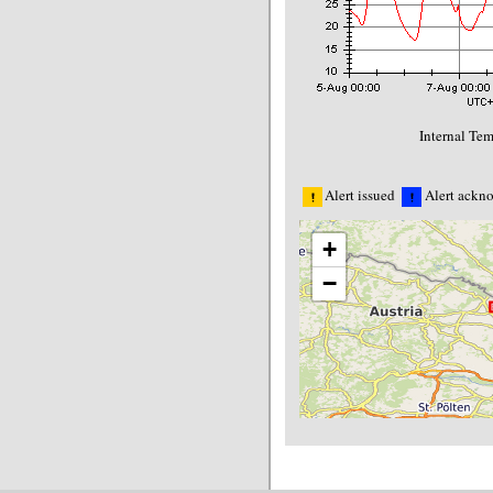
Internal Tem
Alert issued
Alert ackn
+
−