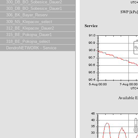
300_DB_BO_Sobesice_Dauer2
303_DB_BO_Sobesice_Dauer1
SWP [kPa]
306_BK_Bayer_Reserv
309_NS_Klepacov_select
Service
312_BE_Klepacov_Dauer2
315_BE_Pokojna_Dauer1
318_BE_Pokojna_select
DendroNETWORK - Service
Available E