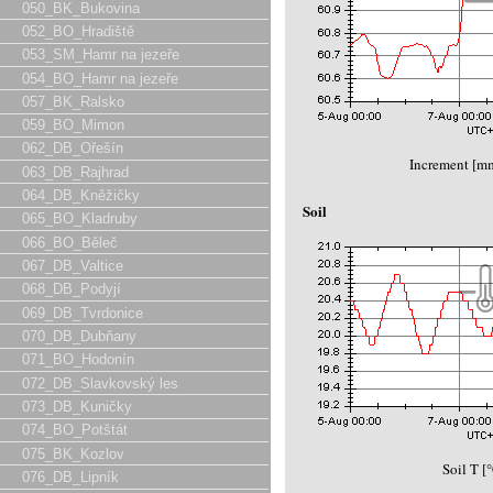
050_BK_Bukovina
052_BO_Hradiště
053_SM_Hamr na jezeře
054_BO_Hamr na jezeře
057_BK_Ralsko
059_BO_Mimon
062_DB_Ořešín
Increment [m
063_DB_Rajhrad
064_DB_Kněžičky
Soil
065_BO_Kladruby
066_BO_Běleč
067_DB_Valtice
068_DB_Podyjí
069_DB_Tvrdonice
070_DB_Dubňany
071_BO_Hodonín
072_DB_Slavkovský les
073_DB_Kuničky
074_BO_Potštát
075_BK_Kozlov
Soil T [
076_DB_Lipník