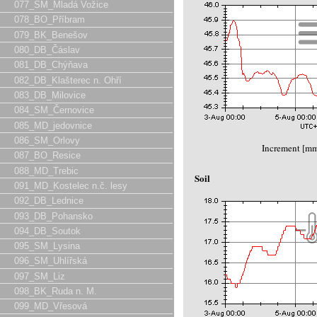
077_SM_Mladá Vožice
078_BO_Příbram
079_BK_Benešov
080_DB_Čáslav
081_DB_Chýňava
082_DB_Klašterec n. Ohří
083_DB_Milovice
084_SM_Černovice
085_MD_jedovnice
086_SM_Orlovy
Increment [m
087_BO_Resice
088_MD_Trebic
Soil
091_MD_Kostelec n.č. lesy
092_DB_Lednice
093_DB_Pohansko
094_DB_Soutok
095_SM_Lysina
096_SM_Uhlířská
097_SM_Liz
098_BK_Ruda n. M.
099_MD_Vřesová