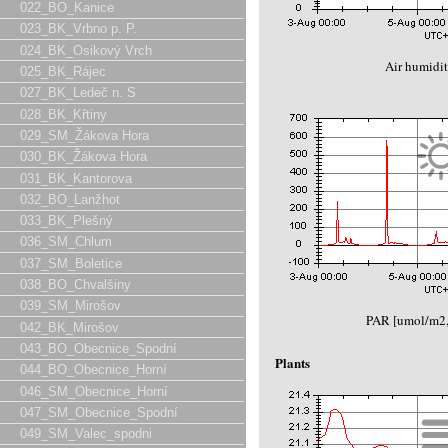
022_BO_Kanice
023_BK_Vrbno p. P.
024_BK_Osikový Vrch
Air humidit
025_BK_Rájec
027_BK_Ledeč n. S
028_BK_Křtiny
029_SM_Žákova Hora
030_BK_Žákova Hora
031_BK_Kantorova
032_BO_Lanžhot
033_BK_Plešný
036_SM_Chlum
037_SM_Boletice
038_BO_Chvalšiny
039_SM_Mirošov
PAR [umol/m2
042_BK_Mirošov
043_BO_Obecnice_Spodní
Plants
044_BO_Obecnice_Horní
046_SM_Obecnice_Horní
047_SM_Obecnice_Spodní
049_SM_Valec_spodni