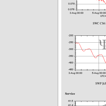
SWC CS61
SWP [kP
Service