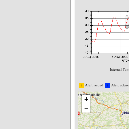
Internal Tem
Alert issued
Alert ackn
+
−