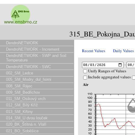
315_BE_Pokojna_Dau
DendroNETWORK
DendroNETWORK - Increment
Recent Values
Daily Values
DendroNETWORK - SWP and Soil
Temperature
-
DendroNETWORK - SWC
Unify Ranges of Values
002_SM_Ledce
Include aggregated values
005_SM_Modry_dul_horni
Air
008_SM_Rájec
009_SM_Bedřichov
011_SM_Osikový vrch
012_SM_Bílý Kříž
013_SM_Křtiny
014_SM_U dvou louček
020_BK_Štítná n. Vláří
021_BO_Soběšice