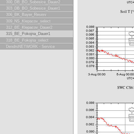
300_DB_BO_Sobesice_Dauer2
303_DB_BO_Sobesice_Dauer1
Soil T [
306_BK_Bayer_Reserv
309_NS_Klepacov_select
312_BE_Klepacov_Dauer2
315_BE_Pokojna_Dauer1
318_BE_Pokojna_select
DendroNETWORK - Service
SWC CS61