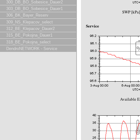
300_DB_BO_Sobesice_Dauer2
303_DB_BO_Sobesice_Dauer1
SWP [kPa]
306_BK_Bayer_Reserv
309_NS_Klepacov_select
Service
312_BE_Klepacov_Dauer2
315_BE_Pokojna_Dauer1
318_BE_Pokojna_select
DendroNETWORK - Service
Available E