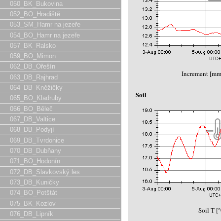
050_BK_Bukovina
052_BO_Hradiště
053_SM_Hamr na jezeře
054_BO_Hamr na jezeře
057_BK_Ralsko
059_BO_Mimon
062_DB_Ořešín
Increment [m
063_DB_Rajhrad
064_DB_Kněžičky
Soil
065_BO_Kladruby
066_BO_Běleč
067_DB_Valtice
068_DB_Podyjí
069_DB_Tvrdonice
070_DB_Dubňany
071_BO_Hodonín
072_DB_Slavkovský les
073_DB_Kuničky
074_BO_Potštát
075_BK_Kozlov
Soil T [
076_DB_Lipník