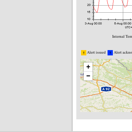
Internal Tem
Alert issued
Alert ackn
+
−