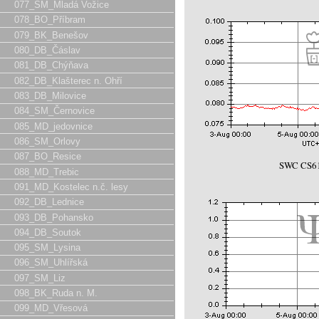
077_SM_Mladá Vožice
078_BO_Příbram
079_BK_Benešov
080_DB_Čáslav
081_DB_Chýňava
082_DB_Klašterec n. Ohří
083_DB_Milovice
084_SM_Černovice
085_MD_jedovnice
086_SM_Orlovy
087_BO_Resice
SWC CS61
088_MD_Trebic
091_MD_Kostelec n.č. lesy
092_DB_Lednice
093_DB_Pohansko
094_DB_Soutok
095_SM_Lysina
096_SM_Uhlířská
097_SM_Liz
098_BK_Ruda n. M.
099_MD_Vřesová