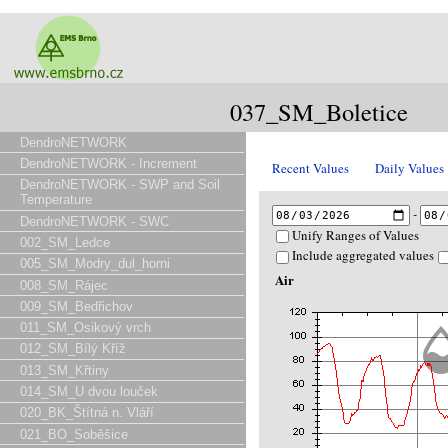
037_SM_Boletice
DendroNETWORK
DendroNETWORK - Increment
Recent Values
Daily Values
DendroNETWORK - SWP and Soil
Temperature
-
DendroNETWORK - SWC
Unify Ranges of Values
002_SM_Ledce
Include aggregated values
005_SM_Modry_dul_horni
Air
008_SM_Rájec
009_SM_Bedřichov
011_SM_Osikový vrch
012_SM_Bílý Kříž
013_SM_Křtiny
014_SM_U dvou louček
020_BK_Štítná n. Vláří
021_BO_Soběšice