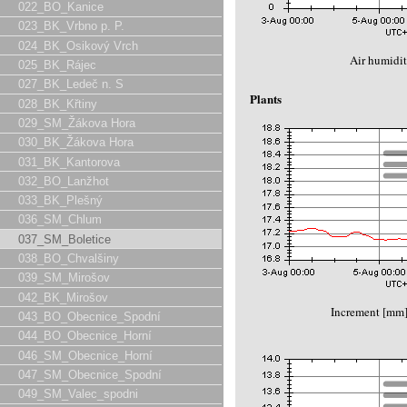
022_BO_Kanice
023_BK_Vrbno p. P.
024_BK_Osikový Vrch
Air humidit
025_BK_Rájec
027_BK_Ledeč n. S
Plants
028_BK_Křtiny
029_SM_Žákova Hora
030_BK_Žákova Hora
031_BK_Kantorova
032_BO_Lanžhot
033_BK_Plešný
036_SM_Chlum
037_SM_Boletice
038_BO_Chvalšiny
039_SM_Mirošov
042_BK_Mirošov
Increment [mm
043_BO_Obecnice_Spodní
044_BO_Obecnice_Horní
046_SM_Obecnice_Horní
047_SM_Obecnice_Spodní
049_SM_Valec_spodni