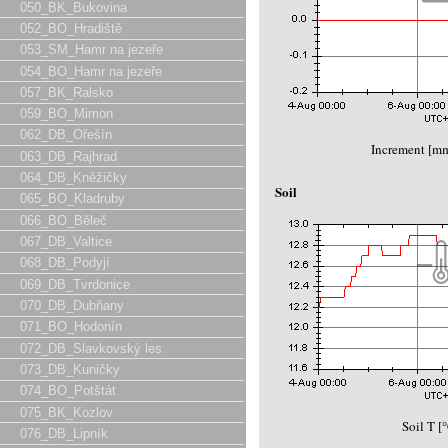
050_BK_Bukovina
052_BO_Hradiště
053_SM_Hamr na jezeře
054_BO_Hamr na jezeře
057_BK_Ralsko
059_BO_Mimon
062_DB_Ořešín
Increment [m
063_DB_Rajhrad
064_DB_Kněžičky
Soil
065_BO_Kladruby
066_BO_Běleč
067_DB_Valtice
068_DB_Podyjí
069_DB_Tvrdonice
070_DB_Dubňany
071_BO_Hodonín
072_DB_Slavkovský les
073_DB_Kuničky
074_BO_Potštát
075_BK_Kozlov
Soil T [
076_DB_Lipník