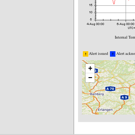
Internal Tem
Alert issued
Alert ackn
+
−