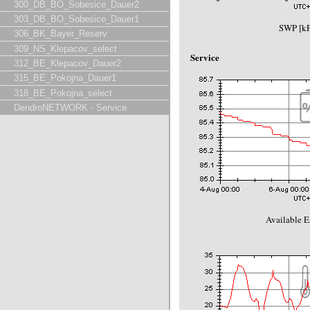
300_DB_BO_Sobesice_Dauer2
303_DB_BO_Sobesice_Dauer1
SWP [kP
306_BK_Bayer_Reserv
309_NS_Klepacov_select
Service
312_BE_Klepacov_Dauer2
315_BE_Pokojna_Dauer1
318_BE_Pokojna_select
DendroNETWORK - Service
Available E