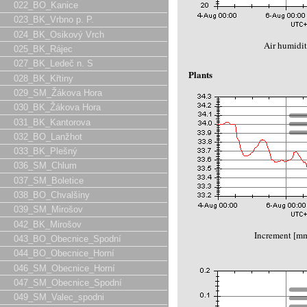
022_BO_Kanice
023_BK_Vrbno p. P.
024_BK_Osikový Vrch
Air humidit
025_BK_Rájec
027_BK_Ledeč n. S
Plants
028_BK_Křtiny
029_SM_Žákova Hora
030_BK_Žákova Hora
031_BK_Kantorova
032_BO_Lanžhot
033_BK_Plešný
036_SM_Chlum
037_SM_Boletice
038_BO_Chvalšiny
039_SM_Mirošov
042_BK_Mirošov
Increment [m
043_BO_Obecnice_Spodní
044_BO_Obecnice_Horní
046_SM_Obecnice_Horní
047_SM_Obecnice_Spodní
049_SM_Valec_spodni