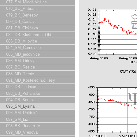
077_SM_Mladá Vožice
078_BO_Příbram
079_BK_Benešov
080_DB_Čáslav
081_DB_Chýňava
082_DB_Klašterec n. Ohří
083_DB_Milovice
084_SM_Černovice
085_MD_jedovnice
086_SM_Orlovy
087_BO_Resice
SWC CS61
088_MD_Trebic
091_MD_Kostelec n.č. lesy
092_DB_Lednice
093_DB_Pohansko
094_DB_Soutok
095_SM_Lysina
096_SM_Uhlířská
097_SM_Liz
098_BK_Ruda n. M.
099_MD_Vřesová