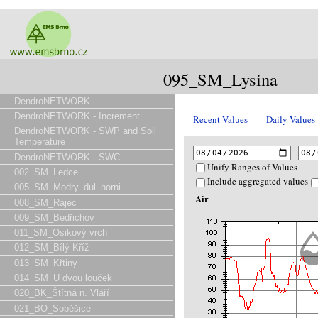
095_SM_Lysina
DendroNETWORK
DendroNETWORK - Increment
Recent Values
Daily Values
DendroNETWORK - SWP and Soil
Temperature
-
DendroNETWORK - SWC
Unify Ranges of Values
002_SM_Ledce
Include aggregated values
005_SM_Modry_dul_horni
Air
008_SM_Rájec
009_SM_Bedřichov
011_SM_Osikový vrch
012_SM_Bílý Kříž
013_SM_Křtiny
014_SM_U dvou louček
020_BK_Štítná n. Vláří
021_BO_Soběšice