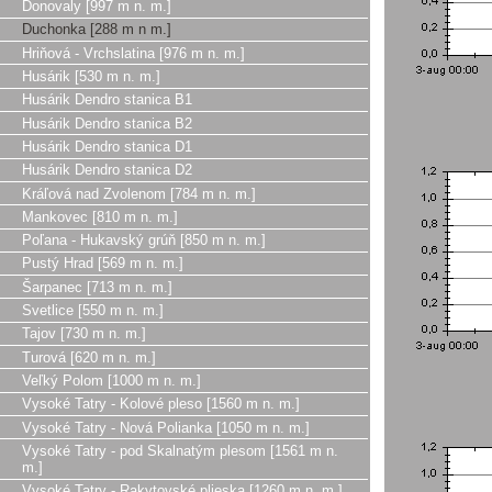
Donovaly [997 m n. m.]
Duchonka [288 m n m.]
Hriňová - Vrchslatina [976 m n. m.]
Husárik [530 m n. m.]
Husárik Dendro stanica B1
Husárik Dendro stanica B2
Husárik Dendro stanica D1
Husárik Dendro stanica D2
Kráľová nad Zvolenom [784 m n. m.]
Mankovec [810 m n. m.]
Poľana - Hukavský grúň [850 m n. m.]
Pustý Hrad [569 m n. m.]
Šarpanec [713 m n. m.]
Svetlice [550 m n. m.]
Tajov [730 m n. m.]
Turová [620 m n. m.]
Veľký Polom [1000 m n. m.]
Vysoké Tatry - Kolové pleso [1560 m n. m.]
Vysoké Tatry - Nová Polianka [1050 m n. m.]
Vysoké Tatry - pod Skalnatým plesom [1561 m n.
m.]
Vysoké Tatry - Rakytovské plieska [1260 m n. m.]