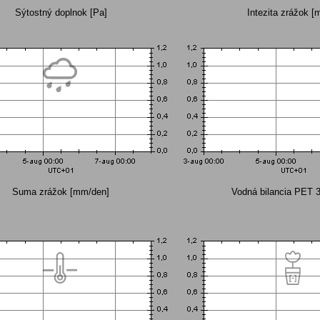
Sýtostný doplnok [Pa]
Intezita zrážok [
Suma zrážok [mm/den]
Vodná bilancia PET 