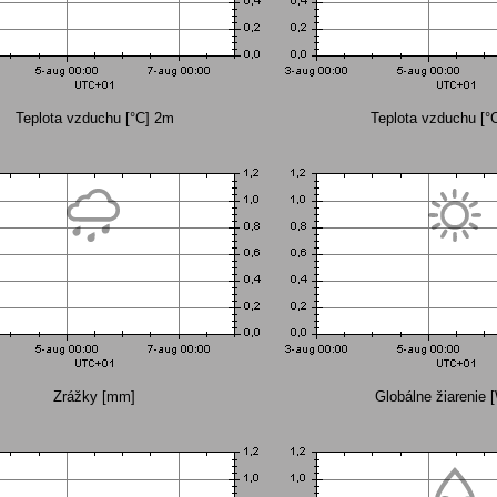
Teplota vzduchu [°C] 2m
Teplota vzduchu [°
Zrážky [mm]
Globálne žiarenie 