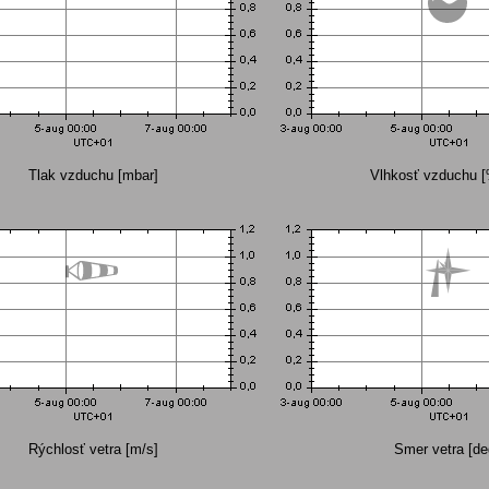
Tlak vzduchu [mbar]
Vlhkosť vzduchu 
Rýchlosť vetra [m/s]
Smer vetra [de