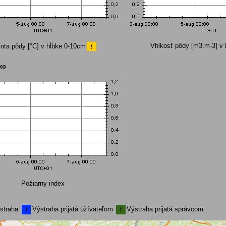
Vhlkosť pôdy [m3.m-3] v
lota pôdy [°C] v hĺbke 0-10cm
ko
Požiarny index
straha
Výstraha prijatá užívateľom
Výstraha prijatá správcom