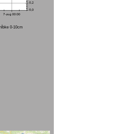
 hĺbke 0-10cm