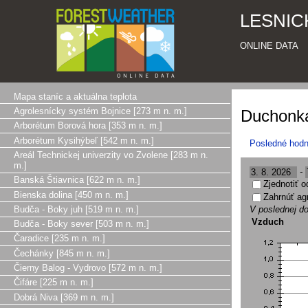
LESNIC
ONLINE DATA
Mapa staníc a aktuálna teplota
Agrolesnícky systém Bojnice [273 m n. m.]
Duchonka
Arborétum Borová hora [353 m n. m.]
Arborétum Kysihýbeľ [542 m n. m.]
Posledné hodn
Areál Technickej univerzity vo Zvolene [283 m n.
m.]
-
Banská Štiavnica [622 m n. m.]
Zjednotiť 
Bienska dolina [450 m n. m.]
Zahrnúť ag
Budča - Boky juh [519 m n. m.]
V poslednej do
Vzduch
Budča - Boky sever [503 m n. m.]
Čaradice [235 m n. m.]
Čechánky [845 m n. m.]
Čierny Balog - Vydrovo [572 m n. m.]
Čifáre [225 m n. m.]
Dobrá Niva [369 m n. m.]