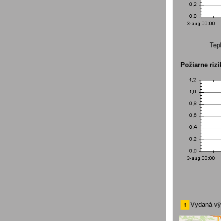
Tep
Požiarne rizi
Vydaná vý