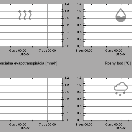
nciálna evapotranspirácia [mm/h]
Rosný bod [°C]