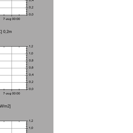
C] 0,2m
[W/m2]