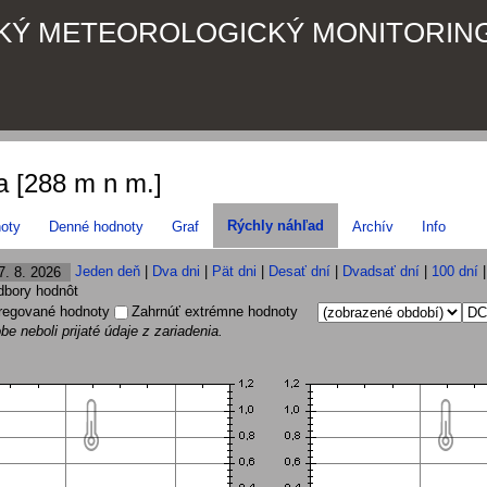
KÝ METEOROLOGICKÝ MONITORIN
 [288 m n m.]
Rýchly náhľad
oty
Denné hodnoty
Graf
Archív
Info
Jeden deň
|
Dva dni
|
Pät dni
|
Desať dní
|
Dvadsať dní
|
100 dní
odbory hodnôt
regované hodnoty
Zahrnúť extrémne hodnoty
be neboli prijaté údaje z zariadenia.