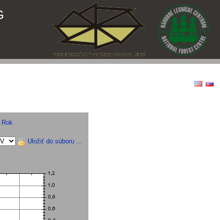
G
|
Rok
Uložiť do súboru ...