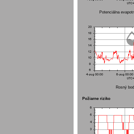
Potenciálna evapot
Rosný bod
Požiarne riziko