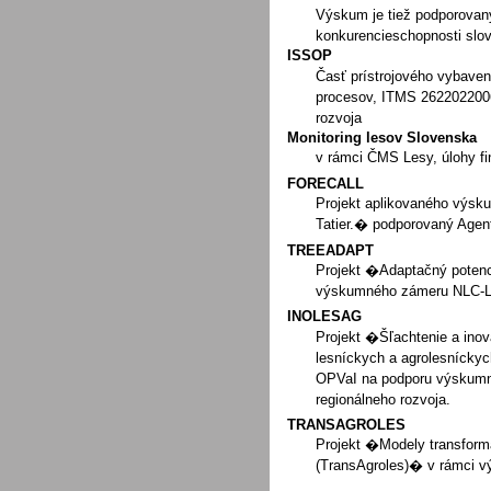
Výskum je tiež podporovan
konkurencieschopnosti slov
ISSOP
Časť prístrojového vybaven
procesov, ITMS 2622022006
rozvoja
Monitoring lesov Slovenska
v rámci ČMS Lesy, úlohy f
FORECALL
Projekt aplikovaného výsk
Tatier.� podporovaný Age
TREEADAPT
Projekt �Adaptačný potenci
výskumného zámeru NLC-L
INOLESAG
Projekt �Šľachtenie a inov
lesníckych a agrolesníck
OPVaI na podporu výskumný
regionálneho rozvoja.
TRANSAGROLES
Projekt �Modely transform
(TransAgroles)� v rámci 