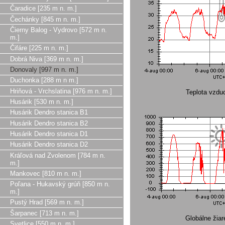
Čaradice [235 m n. m.]
Čechánky [845 m n. m.]
Čierny Balog - Vydrovo [572 m n.
m.]
Čifáre [225 m n. m.]
Dobrá Niva [369 m n. m.]
Donovaly [997 m n. m.]
Duchonka [288 m n m.]
Hriňová - Vrchslatina [976 m n. m.]
Teplota vzdu
Husárik [530 m n. m.]
Husárik Dendro stanica B1
Husárik Dendro stanica B2
Husárik Dendro stanica D1
Husárik Dendro stanica D2
Kráľová nad Zvolenom [784 m n.
m.]
Mankovec [810 m n. m.]
Poľana - Hukavský grúň [850 m n.
m.]
Pustý Hrad [569 m n. m.]
Šarpanec [713 m n. m.]
Globálne žia
Svetlice [550 m n. m.]