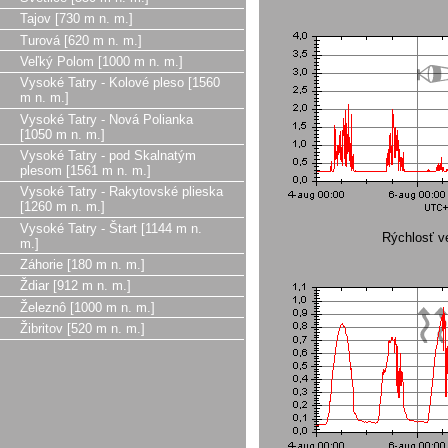
Tajov [730 m n. m.]
Turová [620 m n. m.]
Veľký Polom [1000 m n. m.]
Vysoké Tatry - Kolové pleso [1560
m n. m.]
Vysoké Tatry - Nová Polianka
[1050 m n. m.]
Vysoké Tatry - pod Skalnatým
plesom [1561 m n. m.]
Vysoké Tatry - Rakytovské plieska
[1260 m n. m.]
Vysoké Tatry - Štart [1144 m n.
Rýchlosť ve
m.]
Záhorie [180 m n. m.]
Ždiar [912 m n. m.]
Železnô [1000 m n. m.]
Žibritov [520 m n. m.]