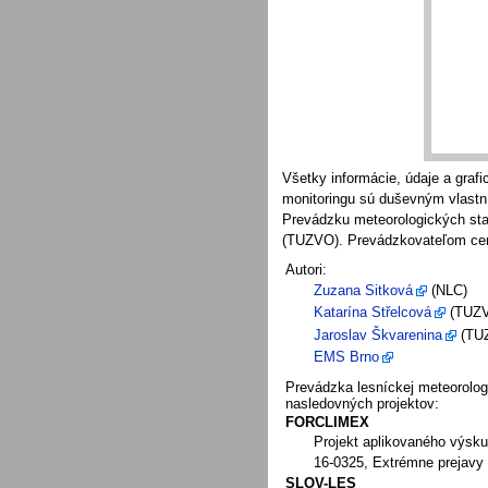
Všetky informácie, údaje a graf
monitoringu sú duševným vlastn
Prevádzku meteorologických sta
(TUZVO). Prevádzkovateľom cent
Autori:
Zuzana Sitková
(NLC)
Katarína Střelcová
(TUZ
Jaroslav Škvarenina
(TU
EMS Brno
Prevádzka lesníckej meteorolog
nasledovných projektov:
FORCLIMEX
Projekt aplikovaného výsk
16-0325, Extrémne prejavy 
SLOV-LES