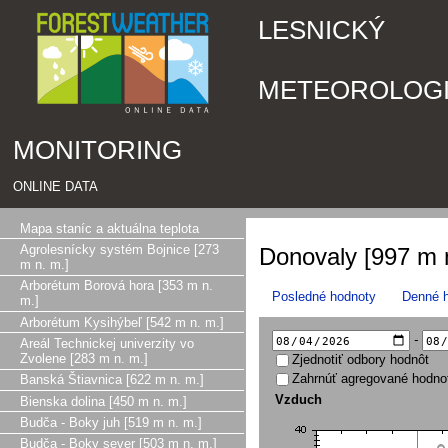
LESNICKÝ
METEOROLOG
MONITORING
ONLINE DATA
Mapa staníc a aktuálna teplota
Agrolesnícky systém Bojnice [273
Donovaly [997 m 
m n. m.]
Arborétum Borová hora [353 m n.
Posledné hodnoty
Denné 
m.]
Arborétum Kysihýbeľ [542 m n. m.]
-
Areál Technickej univerzity vo
Zvolene [283 m n. m.]
Zjednotiť odbory hodnôt
Zahrnúť agregované hodno
Banská Štiavnica [622 m n. m.]
Vzduch
Bienska dolina [450 m n. m.]
Budča - Boky juh [519 m n. m.]
Budča - Boky sever [503 m n. m.]