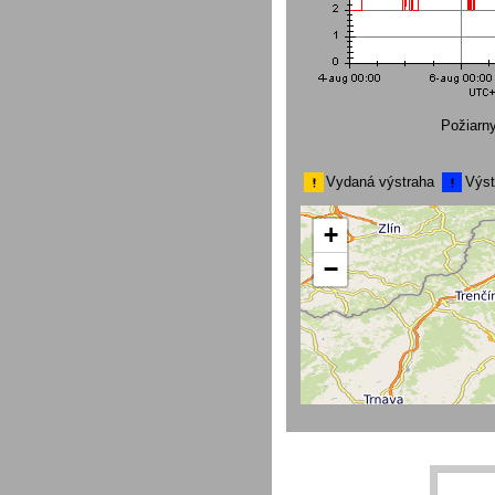
Požiarn
Vydaná výstraha
Výst
+
−