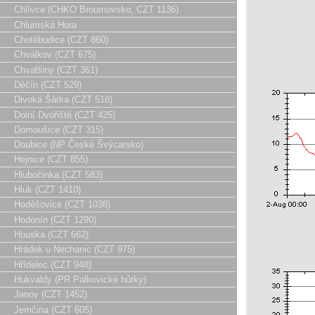
Chlívce (CHKO Broumovsko, CZT 1136)
Chlumská Hora
Chotěbudice (CZT 860)
Chválkov (CZT 675)
Chvalšiny (CZT 361)
Děčín (CZT 529)
Divoká Šárka (CZT 518)
Dolní Dvořiště (CZT 425)
Domoušice (CZT 315)
Doubice (NP České Švýcarsko)
Hejnice (CZT 855)
Hlubočinka (CZT 583)
Hluk (CZT 1410)
Hoděšovice (CZT 1038)
Hodonín (CZT 1290)
Houska (CZT 662)
Hrádek u Nechanic (CZT 975)
Hřídelec (CZT 948)
Hukvaldy (PR Palkovické hůrky)
Janov (CZT 1452)
Jemčina (CZT 605)