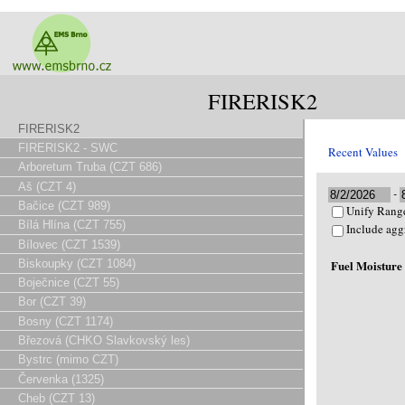
FIRERISK2
FIRERISK2
FIRERISK2 - SWC
Recent Values
Arboretum Truba (CZT 686)
Aš (CZT 4)
-
Bačice (CZT 989)
Unify Range
Bílá Hlína (CZT 755)
Include agg
Bílovec (CZT 1539)
Biskoupky (CZT 1084)
Fuel Moisture
Boječnice (CZT 55)
Bor (CZT 39)
Bosny (CZT 1174)
Březová (CHKO Slavkovský les)
Bystrc (mimo CZT)
Červenka (1325)
Cheb (CZT 13)