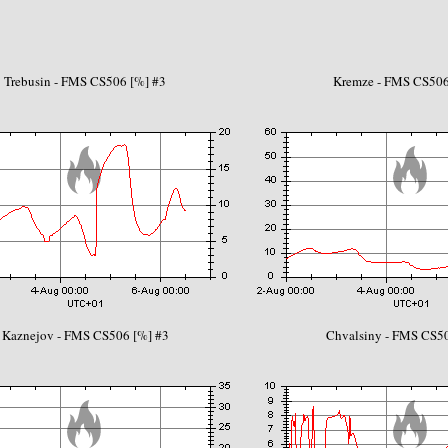
Trebusin - FMS CS506 [%] #3
Kremze - FMS CS506
Kaznejov - FMS CS506 [%] #3
Chvalsiny - FMS CS50