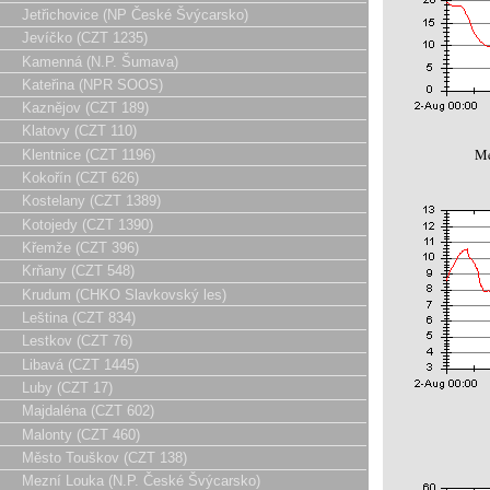
Jetřichovice (NP České Švýcarsko)
Jevíčko (CZT 1235)
Kamenná (N.P. Šumava)
Kateřina (NPR SOOS)
Kaznějov (CZT 189)
Klatovy (CZT 110)
Me
Klentnice (CZT 1196)
Kokořín (CZT 626)
Kostelany (CZT 1389)
Kotojedy (CZT 1390)
Křemže (CZT 396)
Krňany (CZT 548)
Krudum (CHKO Slavkovský les)
Leština (CZT 834)
Lestkov (CZT 76)
Libavá (CZT 1445)
Luby (CZT 17)
Majdaléna (CZT 602)
Malonty (CZT 460)
Město Touškov (CZT 138)
Mezní Louka (N.P. České Švýcarsko)