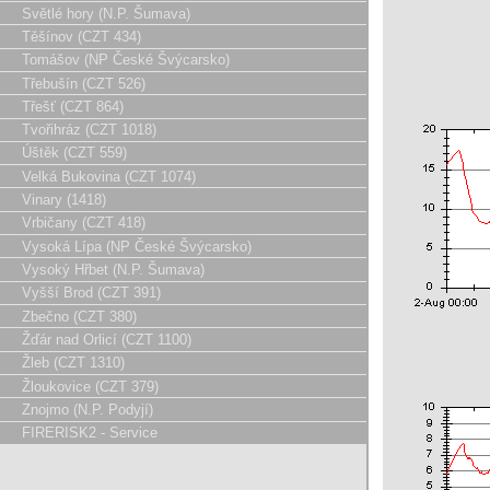
Světlé hory (N.P. Šumava)
Těšínov (CZT 434)
Tomášov (NP České Švýcarsko)
Třebušín (CZT 526)
Třešť (CZT 864)
Tvořihráz (CZT 1018)
Úštěk (CZT 559)
Velká Bukovina (CZT 1074)
Vinary (1418)
Vrbičany (CZT 418)
Vysoká Lípa (NP České Švýcarsko)
Vysoký Hřbet (N.P. Šumava)
Vyšší Brod (CZT 391)
Zbečno (CZT 380)
Žďár nad Orlicí (CZT 1100)
Žleb (CZT 1310)
Žloukovice (CZT 379)
Znojmo (N.P. Podyjí)
FIRERISK2 - Service