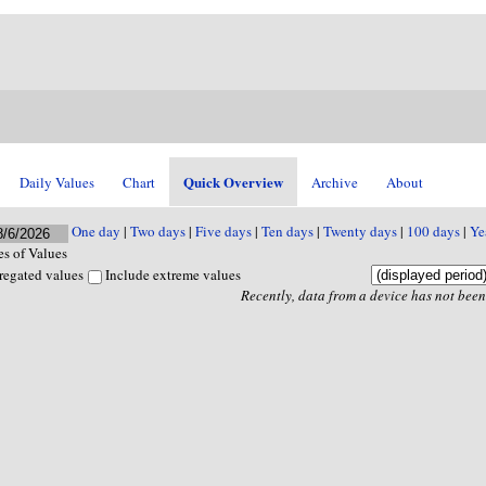
Quick Overview
Daily Values
Chart
Archive
About
One day
|
Two days
|
Five days
|
Ten days
|
Twenty days
|
100 days
|
Ye
s of Values
regated values
Include extreme values
Recently, data from a device has not been