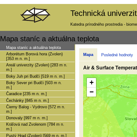
Technická univerzi
Katedra prírodného prostredia - biome
Mapa staníc a aktuálna teplota
Mapa staníc a aktuálna teplota
Arborétum Borová hora (Zvolen)
Mapa
Posledné hodnoty
[353 m n. m.]
Areál univerzity (Zvolen) [283 m n.
Air & Surface Temperat
m.]
Boky Juh pri Budči [519 m n. m.]
+
Boky Sever pri Budči [503 m n.
m.]
−
Čaradice [235 m n. m.]
Čechánky [845 m n. m.]
Čierny Balog - Vydrovo [572 m n.
m.]
Donovaly [997 m n. m.]
Kráľová nad Zvolenom [784 m n.
m.]
Pustý Hrad (Zvolen) [569 m n. m.]