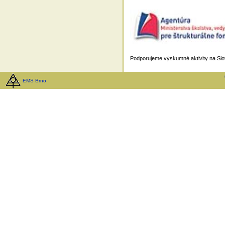
Podporujeme výskumné aktivity na Slov
EMS Brno