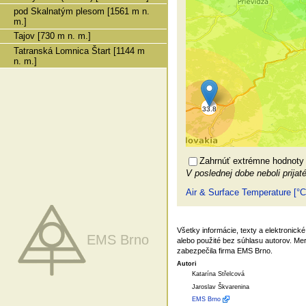
pod Skalnatým plesom [1561 m n.
m.]
Tajov [730 m n. m.]
Tatranská Lomnica Štart [1144 m
n. m.]
Zahrnúť extrémne hodnoty
V poslednej dobe neboli prijat
Air & Surface Temperature [°C
Všetky informácie, texty a elektronic
EMS Brno
alebo použité bez súhlasu autorov. Me
zabezpečila firma EMS Brno.
Autori
Katarína Střelcová
Jaroslav Škvarenina
EMS Brno