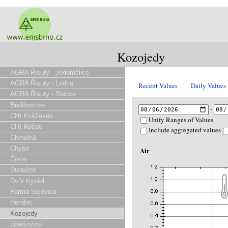
Kozojedy
AGRA Řisuty - Jedomělice
AGRA Řisuty - Ledce
Recent Values
Daily Values
AGRA Řisuty - Slabce
Budihostice
-
CHI Kněževes
Unify Ranges of Values
CHI Ročov
Include aggregated values
Chmelná
Chyše
Air
Čínov
Dubečno
Dvůr Kysibl
Farma Sojovice
Herálec
Kozojedy
Liběšovice