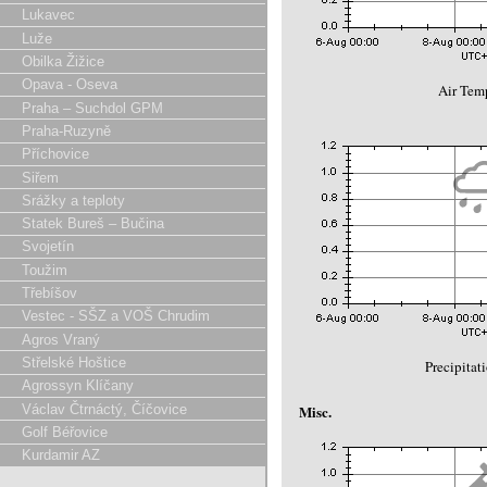
Lukavec
Luže
Obilka Žižice
Opava - Oseva
Air Temp
Praha – Suchdol GPM
Praha-Ruzyně
Příchovice
Siřem
Srážky a teploty
Statek Bureš – Bučina
Svojetín
Toužim
Třebíšov
Vestec - SŠZ a VOŠ Chrudim
Agros Vraný
Střelské Hoštice
Precipitat
Agrossyn Klíčany
Václav Čtrnáctý, Číčovice
Misc.
Golf Béřovice
Kurdamir AZ