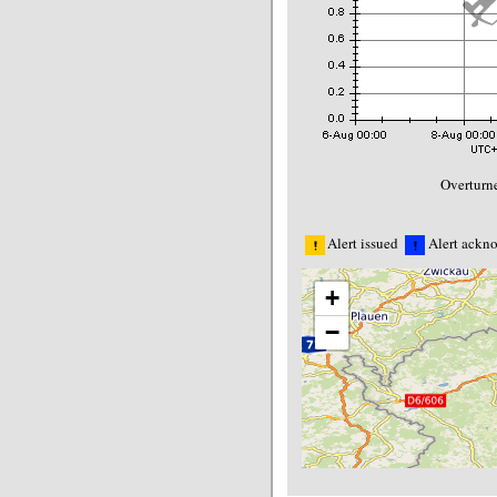
Overturne
Alert issued
Alert ackn
+
−