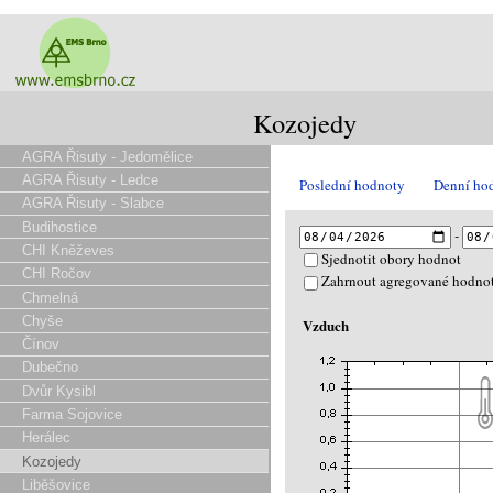
Kozojedy
AGRA Řisuty - Jedomělice
AGRA Řisuty - Ledce
Poslední hodnoty
Denní ho
AGRA Řisuty - Slabce
Budihostice
-
CHI Kněževes
Sjednotit obory hodnot
CHI Ročov
Zahrnout agregované hodno
Chmelná
Chyše
Vzduch
Čínov
Dubečno
Dvůr Kysibl
Farma Sojovice
Herálec
Kozojedy
Liběšovice