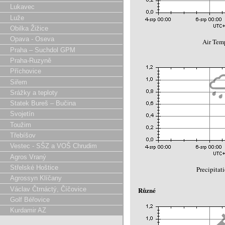
Lukavec
Luže
Obilka Žižice
Opava - Oseva
Air Temp
Praha – Suchdol GPM
Praha-Ruzyně
Příchovice
Siřem
Srážky a teploty
Statek Bureš – Bučina
Svojetín
Toužim
Třebíšov
Vestec - SŠZ a VOŠ Chrudim
Agros Vraný
Střelské Hoštice
Precipitat
Agrossyn Klíčany
Václav Čtrnáctý, Číčovice
Různé
Golf Béřovice
Kurdamir AZ