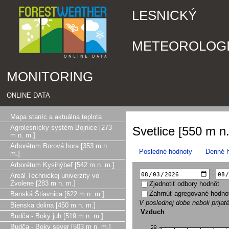
LESNICKÝ
METEOROLOG
MONITORING
ONLINE DATA
Mapa staníc a aktuálna teplota
Agrolesnícky systém Bojnice [273
Svetlice [550 m n.
m n. m.]
Arborétum Borová hora [353 m n.
Posledné hodnoty
Denné 
m.]
Arborétum Kysihýbeľ [542 m n. m.]
-
Areál Technickej univerzity vo
Zvolene [283 m n. m.]
Zjednotiť odbory hodnôt
Zahrnúť agregované hodno
Banská Štiavnica [622 m n. m.]
V poslednej dobe neboli prijat
Bienska dolina [450 m n. m.]
Vzduch
Budča - Boky juh [519 m n. m.]
Budča - Boky sever [503 m n. m.]