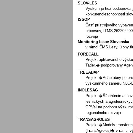
SLOV-LES
Výskum je tiež podporovan
konkurencieschopnosti slov
ISSOP
Časť prístrojového vybaven
procesov, ITMS 2622022006
rozvoja
Monitoring lesov Slovenska
v rámci ČMS Lesy, úlohy f
FORECALL
Projekt aplikovaného výsk
Tatier.� podporovaný Age
TREEADAPT
Projekt �Adaptačný potenci
výskumného zámeru NLC-L
INOLESAG
Projekt �Šľachtenie a inov
lesníckych a agrolesníck
OPVaI na podporu výskumný
regionálneho rozvoja.
TRANSAGROLES
Projekt �Modely transform
(TransAgroles)� v rámci 