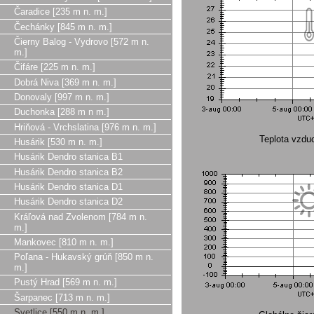
Čaradice [235 m n. m.]
Čechánky [845 m n. m.]
Čierny Balog - Vydrovo [572 m n.
m.]
Čifáre [225 m n. m.]
Dobrá Niva [369 m n. m.]
Donovaly [997 m n. m.]
Duchonka [288 m n m.]
Hriňová - Vrchslatina [976 m n. m.]
Teplota vzdu
Husárik [530 m n. m.]
Husárik Dendro stanica B1
Husárik Dendro stanica B2
Husárik Dendro stanica D1
Husárik Dendro stanica D2
Kráľová nad Zvolenom [784 m n.
m.]
Mankovec [810 m n. m.]
Poľana - Hukavský grúň [850 m n.
m.]
Pustý Hrad [569 m n. m.]
Šarpanec [713 m n. m.]
Svetlice [550 m n. m.]