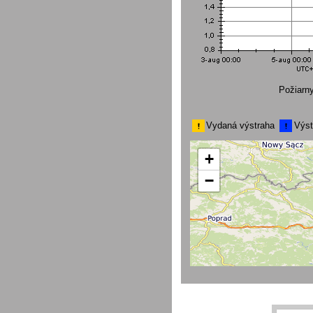
Požiarn
Vydaná výstraha
Výst
+
−