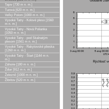
Globálne žia
Tajov [730 m n. m.]
Turová [620 m n. m.]
Veľký Polom [1000 m n. m.]
Vysoké Tatry - Kolové pleso [1560
m n. m.]
Vysoké Tatry - Nová Polianka
[1050 m n. m.]
Vysoké Tatry - pod Skalnatým
plesom [1561 m n. m.]
Vysoké Tatry - Rakytovské plieska
[1260 m n. m.]
Vysoké Tatry - Štart [1144 m n.
m.]
Rýchlosť ve
Záhorie [180 m n. m.]
Ždiar [912 m n. m.]
Železnô [1000 m n. m.]
Žibritov [520 m n. m.]