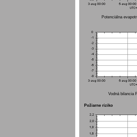
Potenciálna evapot
Vodná bilancia
Požiarne riziko