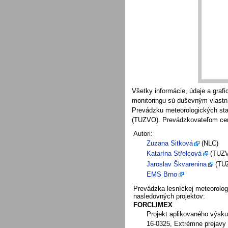
Všetky informácie, údaje a graf
monitoringu sú duševným vlastn
Prevádzku meteorologických sta
(TUZVO). Prevádzkovateľom cent
Autori:
Zuzana Sitková
(NLC)
Katarína Střelcová
(TUZ
Jaroslav Škvarenina
(TU
EMS Brno
Prevádzka lesníckej meteorolog
nasledovných projektov:
FORCLIMEX
Projekt aplikovaného výsk
16-0325, Extrémne prejavy 