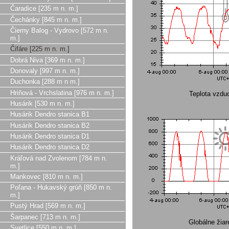
Čaradice [235 m n. m.]
Čechánky [845 m n. m.]
Čierny Balog - Vydrovo [572 m n.
m.]
Čifáre [225 m n. m.]
Dobrá Niva [369 m n. m.]
Donovaly [997 m n. m.]
Duchonka [288 m n m.]
Hriňová - Vrchslatina [976 m n. m.]
Teplota vzdu
Husárik [530 m n. m.]
Husárik Dendro stanica B1
Husárik Dendro stanica B2
Husárik Dendro stanica D1
Husárik Dendro stanica D2
Kráľová nad Zvolenom [784 m n.
m.]
Mankovec [810 m n. m.]
Poľana - Hukavský grúň [850 m n.
m.]
Pustý Hrad [569 m n. m.]
Šarpanec [713 m n. m.]
Globálne žia
Svetlice [550 m n. m.]