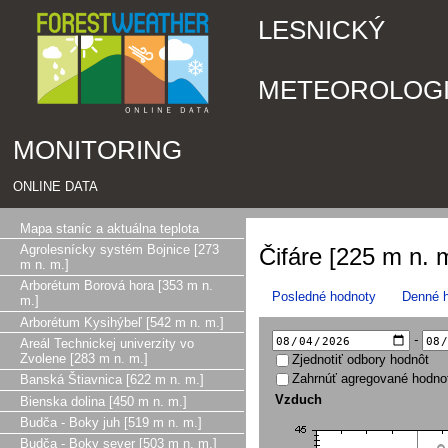
LESNICKÝ
METEOROLOG
MONITORING
ONLINE DATA
Mapa staníc a aktuálna teplota
Agrolesnícky systém Bojnice [273
Čifáre [225 m n. 
m n. m.]
Arborétum Borová hora [353 m n.
Posledné hodnoty
Denné 
m.]
Arborétum Kysihýbeľ [542 m n. m.]
-
Areál Technickej univerzity vo
Zvolene [283 m n. m.]
Zjednotiť odbory hodnôt
Zahrnúť agregované hodno
Banská Štiavnica [622 m n. m.]
Vzduch
Bienska dolina [450 m n. m.]
Budča - Boky juh [519 m n. m.]
Budča - Boky sever [503 m n. m.]