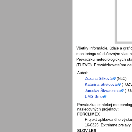
Všetky informácie, údaje a graf
monitoringu sú duševným vlastn
Prevádzku meteorologických sta
(TUZVO). Prevádzkovateľom cent
Autori:
Zuzana Sitková
(NLC)
Katarína Střelcová
(TUZ
Jaroslav Škvarenina
(TU
EMS Brno
Prevádzka lesníckej meteorolog
nasledovných projektov:
FORCLIMEX
Projekt aplikovaného výsk
16-0325, Extrémne prejavy 
SLOV-LES