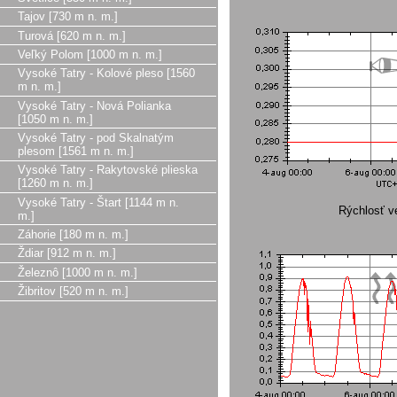
Tajov [730 m n. m.]
Turová [620 m n. m.]
Veľký Polom [1000 m n. m.]
Vysoké Tatry - Kolové pleso [1560
m n. m.]
Vysoké Tatry - Nová Polianka
[1050 m n. m.]
Vysoké Tatry - pod Skalnatým
plesom [1561 m n. m.]
Vysoké Tatry - Rakytovské plieska
[1260 m n. m.]
Vysoké Tatry - Štart [1144 m n.
Rýchlosť ve
m.]
Záhorie [180 m n. m.]
Ždiar [912 m n. m.]
Železnô [1000 m n. m.]
Žibritov [520 m n. m.]