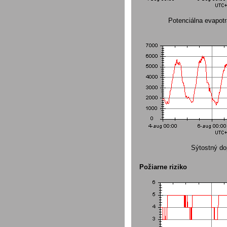
Potenciálna evapot
Sýtostný do
Požiarne riziko