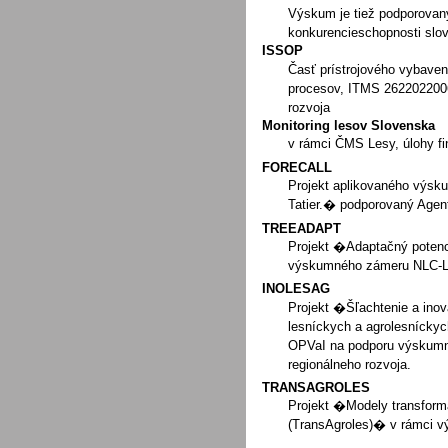
Výskum je tiež podporovan
konkurencieschopnosti slov
ISSOP
Časť prístrojového vybaven
procesov, ITMS 2622022006
rozvoja
Monitoring lesov Slovenska
v rámci ČMS Lesy, úlohy f
FORECALL
Projekt aplikovaného výsk
Tatier.� podporovaný Age
TREEADAPT
Projekt �Adaptačný potenci
výskumného zámeru NLC-L
INOLESAG
Projekt �Šľachtenie a inov
lesníckych a agrolesníck
OPVaI na podporu výskumný
regionálneho rozvoja.
TRANSAGROLES
Projekt �Modely transform
(TransAgroles)� v rámci 