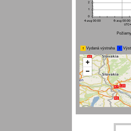
Požiarn
Vydaná výstraha
Výst
+
−