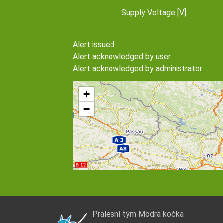
Supply Voltage [V]
Alert issued
Alert acknowledged by user
Alert acknowledged by administrator
+
−
Pralesní tým Modrá kočka