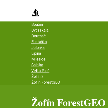
Přejít
k
hlavnímu
obsahu
Boubín
Býčí skála
Doutnáč
Eustaška
Jelenka
Lipina
Milešice
Salajka
Velká Pleš
Žofín 2
Žofín ForestGEO
Žofín ForestGEO