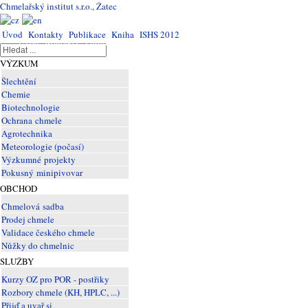
Chmelařský institut s.r.o., Žatec
Úvod
Kontakty
Publikace
Kniha
ISHS 2012
Úvod
Kontakty
Publikace
Kniha
ISHS
2012
VÝZKUM
Šlechtění
Chemie
Biotechnologie
Ochrana chmele
Agrotechnika
Meteorologie (počasí)
Výzkumné projekty
Pokusný minipivovar
OBCHOD
Chmelová sadba
Prodej chmele
Validace českého chmele
Nůžky do chmelnic
SLUŽBY
Kurzy OZ pro POR - postřiky
Rozbory chmele (KH, HPLC, ...)
Přijď a uvař si