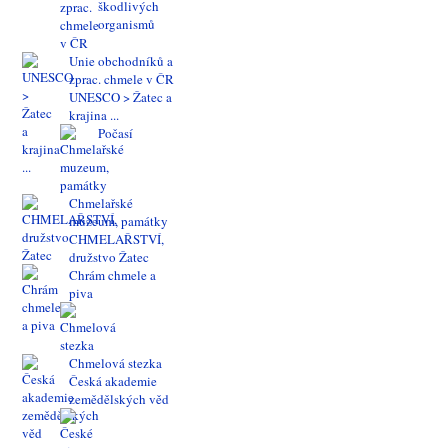
škodlivých
organismů
Unie obchodníků a
zprac. chmele v ČR
UNESCO > Žatec a
krajina ...
Počasí
Chmelařské
muzeum, památky
CHMELAŘSTVÍ,
družstvo Žatec
Chrám chmele a
piva
Chmelová stezka
Česká akademie
zemědělských věd