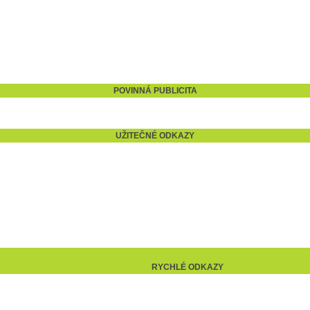
POVINNÁ PUBLICITA
UŽITEČNÉ ODKAZY
RYCHLÉ ODKAZY