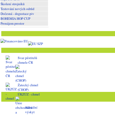
Školení strojníků
Testování nových odrůd
Dočesná - degustace piv
BOHEMIA HOP CUP
Pronájem prostor
Svaz pěstitelů
chmele ČR
Žatecký chmel
(CHOP)
ÚKZÚZ - chmel
Aktuální
výskyt