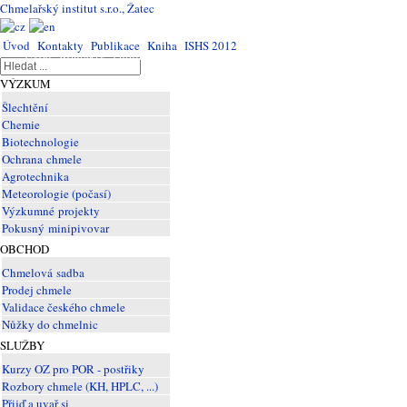
Chmelařský institut s.r.o., Žatec
Úvod
Kontakty
Publikace
Kniha
ISHS 2012
Úvod
Kontakty
Publikace
Kniha
ISHS
2012
VÝZKUM
Šlechtění
Chemie
Biotechnologie
Ochrana chmele
Agrotechnika
Meteorologie (počasí)
Výzkumné projekty
Pokusný minipivovar
OBCHOD
Chmelová sadba
Prodej chmele
Validace českého chmele
Nůžky do chmelnic
SLUŽBY
Kurzy OZ pro POR - postřiky
Rozbory chmele (KH, HPLC, ...)
Přijď a uvař si