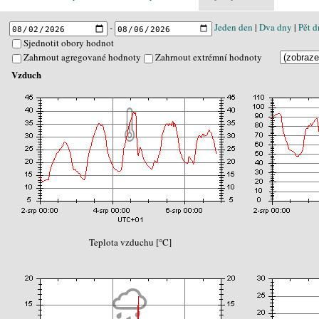
-
Jeden den
|
Dva dny
|
Pět d
Sjednotit obory hodnot
Zahrnout agregované hodnoty
Zahrnout extrémní hodnoty
Vzduch
Teplota vzduchu [°C]