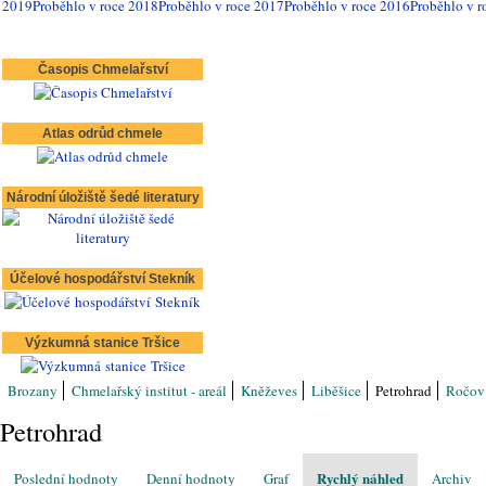
2019
Proběhlo v roce 2018
Proběhlo v roce 2017
Proběhlo v roce 2016
Proběhlo v r
Časopis Chmelařství
Atlas odrůd chmele
Národní úložiště šedé literatury
Účelové hospodářství Stekník
Výzkumná stanice Tršice
Brozany
Chmelařský institut - areál
Kněževes
Liběšice
Petrohrad
Ročo
Petrohrad
Rychlý náhled
Poslední hodnoty
Denní hodnoty
Graf
Archiv