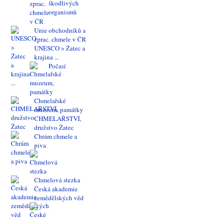
škodlivých
organismů
Unie obchodníků a
zprac. chmele v ČR
UNESCO > Žatec a
krajina ...
Počasí
Chmelařské
muzeum, památky
CHMELAŘSTVÍ,
družstvo Žatec
Chrám chmele a
piva
Chmelová stezka
Česká akademie
zemědělských věd