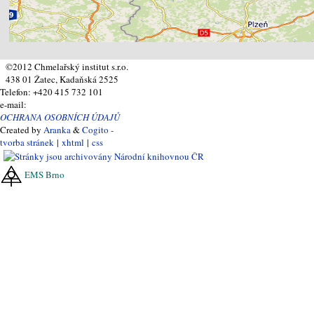
©2012 Chmelařský institut s.r.o.
438 01 Žatec, Kadaňská 2525
Telefon: +420 415 732 101
e-mail:
OCHRANA OSOBNÍCH ÚDAJŮ
Created by
Aranka
&
Cogito -
tvorba stránek
|
xhtml
|
css
EMS Brno