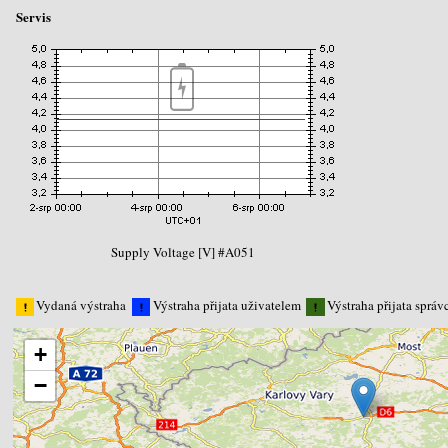
Servis
Supply Voltage [V] #A051
Vydaná výstraha
Výstraha přijata uživatelem
Výstraha přijata sprá
+
−