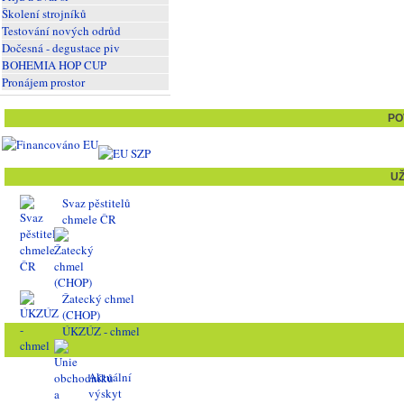
Školení strojníků
Testování nových odrůd
Dočesná - degustace piv
BOHEMIA HOP CUP
Pronájem prostor
PO
U
Svaz pěstitelů
chmele ČR
Žatecký chmel
(CHOP)
ÚKZÚZ - chmel
Aktuální
výskyt