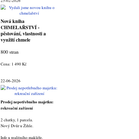
25-02-2026
Nová kniha
CHMELAŘSTVÍ -
pěstování, vlastnosti a
využití chmele
800 stran
Cena: 1 490 Kč
22-06-2026
Prodej nepotřebného majetku:
rekreační zařízení
2 chatky, 1 parcela.
Nový Dvůr u Žihle.
Info u realitního makléře.