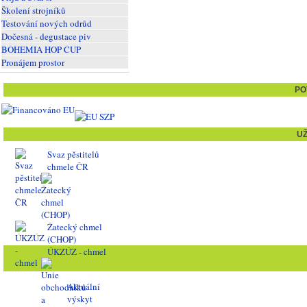
Školení strojníků
Testování nových odrůd
Dočesná - degustace piv
BOHEMIA HOP CUP
Pronájem prostor
PO
U
Svaz pěstitelů
chmele ČR
Žatecký chmel
(CHOP)
ÚKZÚZ - chmel
Aktuální
výskyt