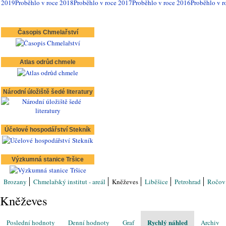
2019
Proběhlo v roce 2018
Proběhlo v roce 2017
Proběhlo v roce 2016
Proběhlo v r
Časopis Chmelařství
Atlas odrůd chmele
Národní úložiště šedé literatury
Účelové hospodářství Stekník
Výzkumná stanice Tršice
Brozany
Chmelařský institut - areál
Kněževes
Liběšice
Petrohrad
Ročo
Kněževes
Rychlý náhled
Poslední hodnoty
Denní hodnoty
Graf
Archiv