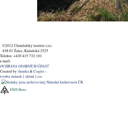
©2012 Chmelařský institut s.r.o.
438 01 Žatec, Kadaňská 2525
Telefon: +420 415 732 101
e-mail:
OCHRANA OSOBNÍCH ÚDAJŮ
Created by
Aranka
&
Cogito -
tvorba stránek
|
xhtml
|
css
EMS Brno