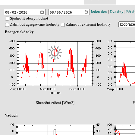
-
Jeden den
|
Dva dny
|
Pět d
Sjednotit obory hodnot
Zahrnout agregované hodnoty
Zahrnout extrémní hodnoty
Energetické toky
Sluneční záření [W/m2]
P
Vzduch