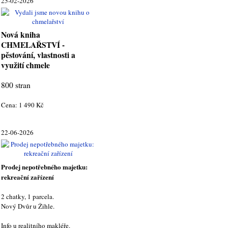
25-02-2026
Nová kniha
CHMELAŘSTVÍ -
pěstování, vlastnosti a
využití chmele
800 stran
Cena: 1 490 Kč
22-06-2026
Prodej nepotřebného majetku:
rekreační zařízení
2 chatky, 1 parcela.
Nový Dvůr u Žihle.
Info u realitního makléře.