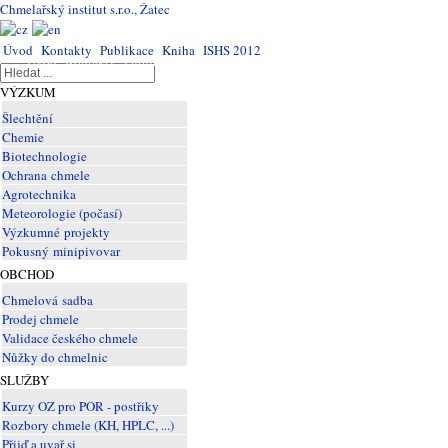
Chmelařský institut s.r.o., Žatec
Úvod
Kontakty
Publikace
Kniha
ISHS 2012
Úvod
Kontakty
Publikace
Kniha
ISHS
2012
VÝZKUM
Šlechtění
Chemie
Biotechnologie
Ochrana chmele
Agrotechnika
Meteorologie (počasí)
Výzkumné projekty
Pokusný minipivovar
OBCHOD
Chmelová sadba
Prodej chmele
Validace českého chmele
Nůžky do chmelnic
SLUŽBY
Kurzy OZ pro POR - postřiky
Rozbory chmele (KH, HPLC, ...)
Přijď a uvař si