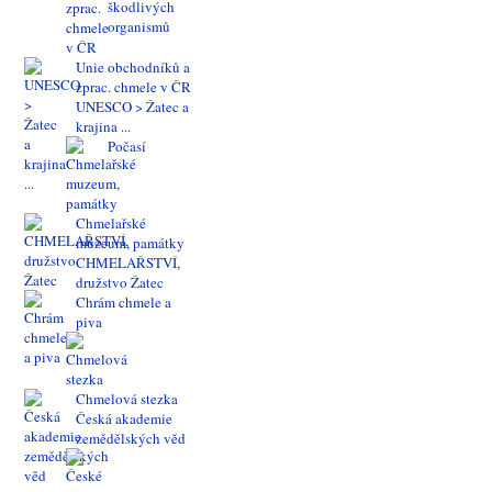
škodlivých
organismů
Unie obchodníků a
zprac. chmele v ČR
UNESCO > Žatec a
krajina ...
Počasí
Chmelařské
muzeum, památky
CHMELAŘSTVÍ,
družstvo Žatec
Chrám chmele a
piva
Chmelová stezka
Česká akademie
zemědělských věd