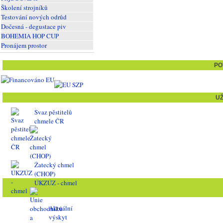
Školení strojníků
Testování nových odrůd
Dočesná - degustace piv
BOHEMIA HOP CUP
Pronájem prostor
PO
U
Svaz pěstitelů
chmele ČR
Žatecký chmel
(CHOP)
ÚKZÚZ - chmel
Aktuální
výskyt