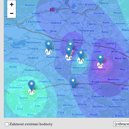
+
−
Zahrnout extrémní hodnoty