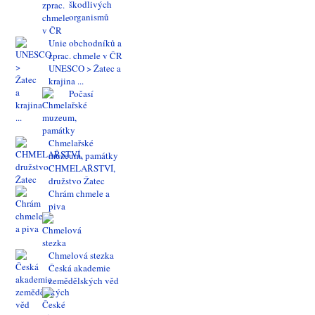
škodlivých
organismů
Unie obchodníků a
zprac. chmele v ČR
UNESCO > Žatec a
krajina ...
Počasí
Chmelařské
muzeum, památky
CHMELAŘSTVÍ,
družstvo Žatec
Chrám chmele a
piva
Chmelová stezka
Česká akademie
zemědělských věd