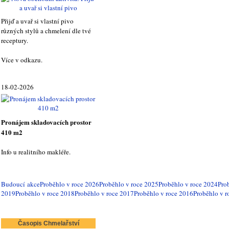
Přijď a uvař si vlastní pivo
různých stylů a chmelení dle tvé
receptury.
Více v odkazu.
18-02-2026
Pronájem skladovacích prostor
410 m2
Info u realitního makléře.
Budoucí akce
Proběhlo v roce 2026
Proběhlo v roce 2025
Proběhlo v roce 2024
Pro
2019
Proběhlo v roce 2018
Proběhlo v roce 2017
Proběhlo v roce 2016
Proběhlo v r
Časopis Chmelařství