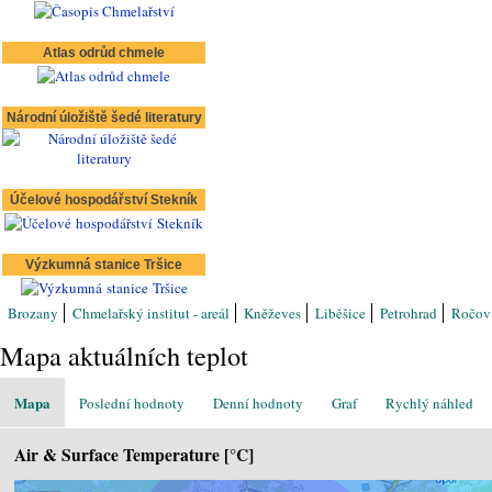
Atlas odrůd chmele
Národní úložiště šedé literatury
Účelové hospodářství Stekník
Výzkumná stanice Tršice
Brozany
Chmelařský institut - areál
Kněževes
Liběšice
Petrohrad
Ročo
Mapa aktuálních teplot
Mapa
Poslední hodnoty
Denní hodnoty
Graf
Rychlý náhled
Air & Surface Temperature [°C]