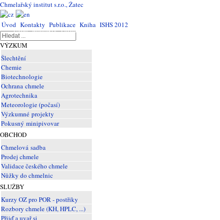
Chmelařský institut s.r.o., Žatec
Úvod
Kontakty
Publikace
Kniha
ISHS 2012
Úvod
Kontakty
Publikace
Kniha
ISHS
2012
VÝZKUM
Šlechtění
Chemie
Biotechnologie
Ochrana chmele
Agrotechnika
Meteorologie (počasí)
Výzkumné projekty
Pokusný minipivovar
OBCHOD
Chmelová sadba
Prodej chmele
Validace českého chmele
Nůžky do chmelnic
SLUŽBY
Kurzy OZ pro POR - postřiky
Rozbory chmele (KH, HPLC, ...)
Přijď a uvař si