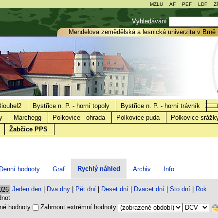
MZLU
AF
PEF
LDF
Z
Vyhledávání
Mendelova zemědělská a lesnická univerzita v Br
Biouhel2
Bystřice n. P. - horní topoly
Bystřice n. P. - horní trávník
y
Marchegg
Polkovice - ohrada
Polkovice puda
Polkovice srážk
Žabčice PPS
Rychlý náhled
Denní hodnoty
Graf
Archiv
Info
Jeden den
|
Dva dny
|
Pět dní
|
Deset dní
|
Dvacet dní
|
Sto dní
|
Rok
dnot
né hodnoty
Zahrnout extrémní hodnoty