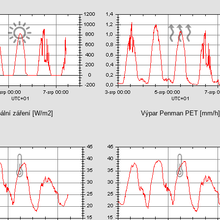
ální záření [W/m2]
Výpar Penman PET [mm/h]