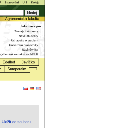
F
Stravování
UIS
Koleje
ně Agronomická fakulta
Informace pro:
Stávající studenty
Nové studenty
Uchazeče o studium
Univerzitní pracovníky
Návštěvníky
Vyhledání kontaktů na MZLU
Edelhof
Jevíčko
y
Sumperalm
Uložit do souboru ...