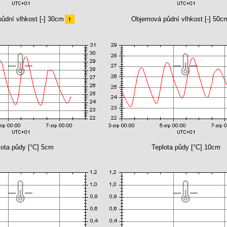
ůdní vlhkost [-] 30cm
Objemová půdní vlhkost [-] 50c
lota půdy [°C] 5cm
Teplota půdy [°C] 10cm