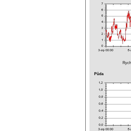
Rych
Půda