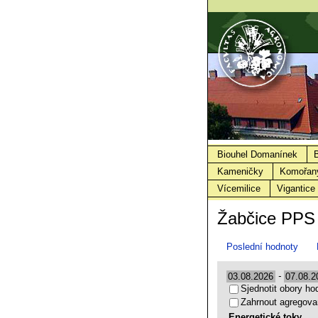
Biouhel Domanínek
Kameničky
Komořan
Vícemilice
Vigantice
Žabčice PPS
Poslední hodnoty
-
Sjednotit obory ho
Zahrnout agregova
Energetické toky