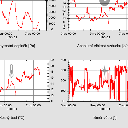
sytostní doplněk [Pa]
Absolutní vlhkost vzduchu [g/
Rosný bod (°C)
Směr větru [°]