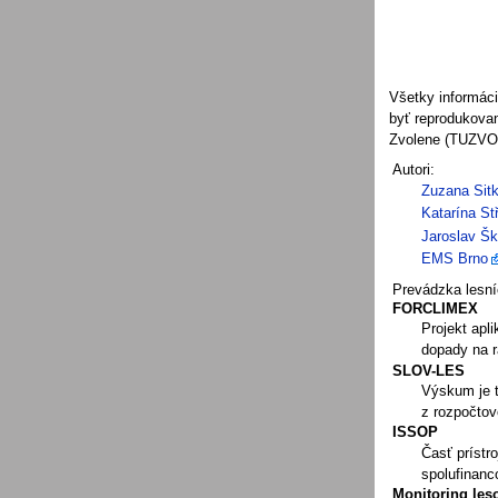
Všetky informáci
byť reprodukovan
Zvolene (TUZVO)
Autori:
Zuzana Sit
Katarína St
Jaroslav Šk
EMS Brno
Prevádzka lesní
FORCLIMEX
Projekt ap
dopady na r
SLOV-LES
Výskum je t
z rozpočtov
ISSOP
Časť prístr
spolufinanc
Monitoring les