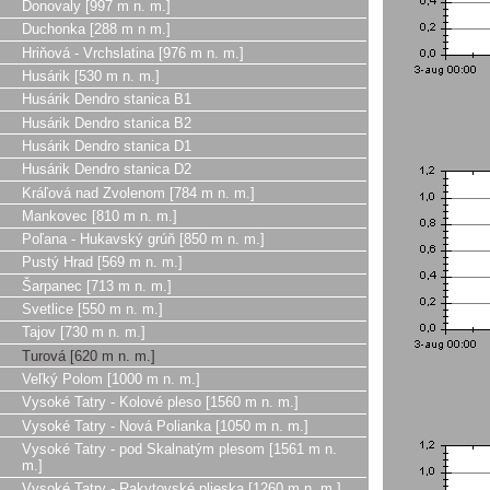
Donovaly [997 m n. m.]
Duchonka [288 m n m.]
Hriňová - Vrchslatina [976 m n. m.]
Husárik [530 m n. m.]
Husárik Dendro stanica B1
Husárik Dendro stanica B2
Husárik Dendro stanica D1
Husárik Dendro stanica D2
Kráľová nad Zvolenom [784 m n. m.]
Mankovec [810 m n. m.]
Poľana - Hukavský grúň [850 m n. m.]
Pustý Hrad [569 m n. m.]
Šarpanec [713 m n. m.]
Svetlice [550 m n. m.]
Tajov [730 m n. m.]
Turová [620 m n. m.]
Veľký Polom [1000 m n. m.]
Vysoké Tatry - Kolové pleso [1560 m n. m.]
Vysoké Tatry - Nová Polianka [1050 m n. m.]
Vysoké Tatry - pod Skalnatým plesom [1561 m n.
m.]
Vysoké Tatry - Rakytovské plieska [1260 m n. m.]