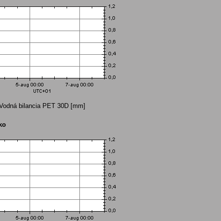
Vodná bilancia PET 30D [mm]
ko