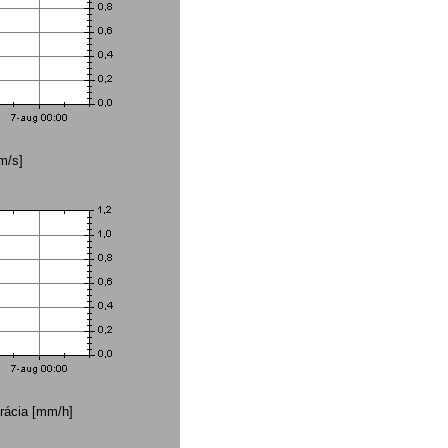
m/s]
rácia [mm/h]