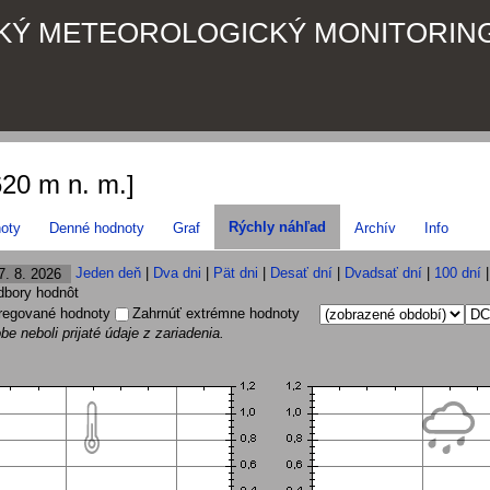
KÝ METEOROLOGICKÝ MONITORIN
620 m n. m.]
Rýchly náhľad
oty
Denné hodnoty
Graf
Archív
Info
Jeden deň
|
Dva dni
|
Pät dni
|
Desať dní
|
Dvadsať dní
|
100 dní
odbory hodnôt
regované hodnoty
Zahrnúť extrémne hodnoty
be neboli prijaté údaje z zariadenia.