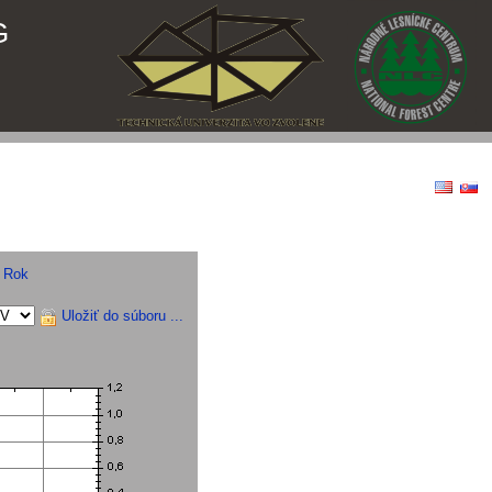
G
|
Rok
Uložiť do súboru ...