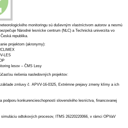
o meteorologického monitoringu sú duševným vlastníctvom autorov a nesmú
bezpečuje Národné lesnícke centrum (NLC) a Technická univerzita vo
Česká republika.
nie projektom (akronymy):
RCLIMEX
V-LES
OP
itoring lesov – ČMS Lesy
účasťou riešenia nasledovných projektov:
 základe zmluvy č. APVV-16-0325, Extrémne prejavy zmeny klímy a ich
 podporu konkurencieschopnosti slovenského lesníctva, financovanej
pre simuláciu odtokových procesov, ITMS 26220220066, v rámci OPVaV