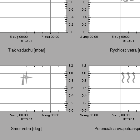
Tlak vzduchu [mbar]
Rýchlosť vetra [
Smer vetra [deg.]
Potenciálna evapotranspi