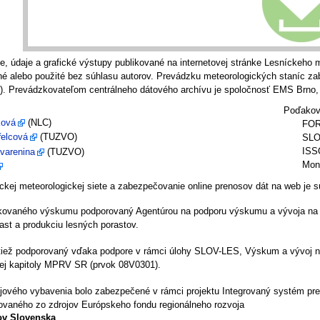
e, údaje a grafické výstupy publikované na internetovej stránke Lesníckeh
é alebo použité bez súhlasu autorov. Prevádzku meteorologických staníc za
. Prevádzkovateľom centrálneho dátového archívu je spoločnosť EMS Brno, 
Poďakova
ková
(NLC)
FO
řelcová
(TUZVO)
SLO
ISS
varenina
(TUZVO)
Mon
ckej meteorologickej siete a zabezpečovanie online prenosov dát na web je s
likovaného výskumu podporovaný Agentúrou na podporu výskumu a vývoja na
ast a produkciu lesných porastov.
iež podporovaný vďaka podpore v rámci úlohy SLOV-LES, Výskum a vývoj na
ej kapitoly MPRV SR (prvok 08V0301).
ojového vybavenia bolo zabezpečené v rámci projektu Integrovaný systém 
ovaného zo zdrojov Európskeho fondu regionálneho rozvoja
ov Slovenska