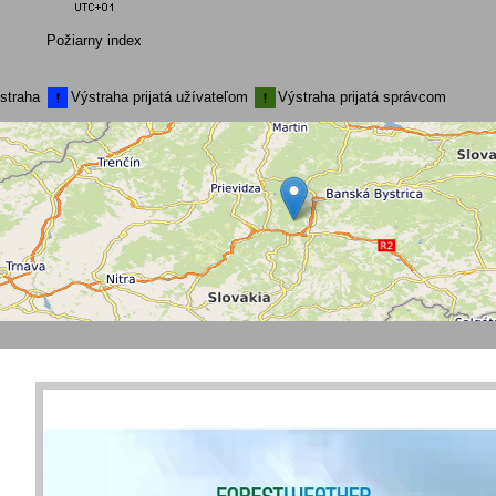
Požiarny index
straha
Výstraha prijatá užívateľom
Výstraha prijatá správcom