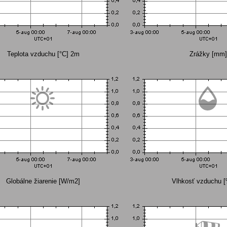
Teplota vzduchu [°C] 2m
Zrážky [mm]
Globálne žiarenie [W/m2]
Vlhkosť vzduchu 