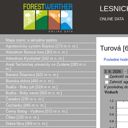
LESNIC
ONLINE DATA
Mapa staníc a aktuálna teplota
Agrolesnícky systém Bojnice [273 m n. m.]
Turová [
Arborétum Borová hora [353 m n. m.]
Arborétum Kysihýbeľ [542 m n. m.]
Posledné hodn
Areál Technickej univerzity vo Zvolene [283 m n.
m.]
-
Banská Štiavnica [622 m n. m.]
Zjednotiť 
Bienska dolina [450 m n. m.]
Zahrnúť ag
Budča - Boky juh [519 m n. m.]
V poslednej do
Vzduch
Budča - Boky sever [503 m n. m.]
Čaradice [235 m n. m.]
Čechánky [845 m n. m.]
Čierny Balog - Vydrovo [572 m n. m.]
Čifáre [225 m n. m.]
Dobrá Niva [369 m n. m.]