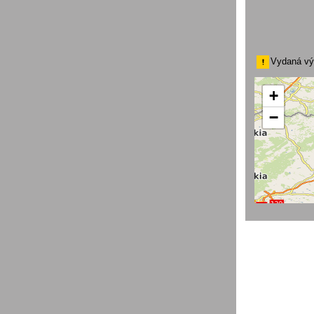
Vydaná vý
+
−