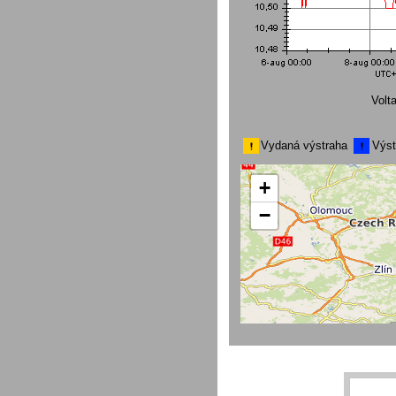
Volt
Vydaná výstraha
Výst
+
−