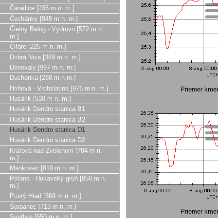
Čaradice [235 m n. m.]
Čechánky [845 m n. m.]
Čierny Balog - Vydrovo [572 m n.
m.]
Čifáre [225 m n. m.]
Dobrá Niva [369 m n. m.]
Donovaly [997 m n. m.]
Duchonka [288 m n m.]
Hriňová - Vrchslatina [976 m n. m.]
Priemer kme
Husárik [530 m n. m.]
Husárik Dendro stanica B1
Husárik Dendro stanica B2
Husárik Dendro stanica D1
Husárik Dendro stanica D2
Kráľová nad Zvolenom [784 m n.
m.]
Mankovec [810 m n. m.]
Poľana - Hukavský grúň [850 m n.
m.]
Pustý Hrad [569 m n. m.]
Šarpanec [713 m n. m.]
Priemer kme
Svetlice [550 m n. m.]