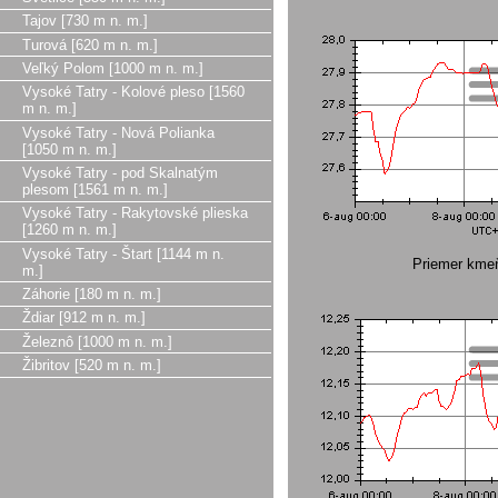
Tajov [730 m n. m.]
Turová [620 m n. m.]
Veľký Polom [1000 m n. m.]
Vysoké Tatry - Kolové pleso [1560
m n. m.]
Vysoké Tatry - Nová Polianka
[1050 m n. m.]
Vysoké Tatry - pod Skalnatým
plesom [1561 m n. m.]
Vysoké Tatry - Rakytovské plieska
[1260 m n. m.]
Vysoké Tatry - Štart [1144 m n.
Priemer kme
m.]
Záhorie [180 m n. m.]
Ždiar [912 m n. m.]
Železnô [1000 m n. m.]
Žibritov [520 m n. m.]