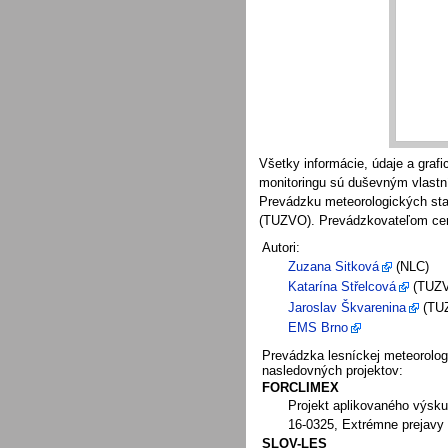
Všetky informácie, údaje a graf
monitoringu sú duševným vlastn
Prevádzku meteorologických sta
(TUZVO). Prevádzkovateľom cent
Autori:
Zuzana Sitková
(NLC)
Katarína Střelcová
(TUZ
Jaroslav Škvarenina
(TU
EMS Brno
Prevádzka lesníckej meteorolog
nasledovných projektov:
FORCLIMEX
Projekt aplikovaného výsk
16-0325, Extrémne prejavy 
SLOV-LES