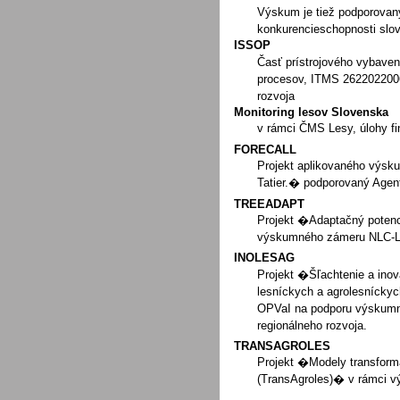
Výskum je tiež podporovan
konkurencieschopnosti slov
ISSOP
Časť prístrojového vybaven
procesov, ITMS 2622022006
rozvoja
Monitoring lesov Slovenska
v rámci ČMS Lesy, úlohy f
FORECALL
Projekt aplikovaného výsk
Tatier.� podporovaný Age
TREEADAPT
Projekt �Adaptačný potenci
výskumného zámeru NLC-L
INOLESAG
Projekt �Šľachtenie a inov
lesníckych a agrolesníck
OPVaI na podporu výskumný
regionálneho rozvoja.
TRANSAGROLES
Projekt �Modely transform
(TransAgroles)� v rámci 