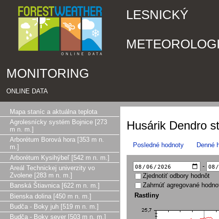
LESNICKÝ
METEOROLOG
MONITORING
ONLINE DATA
Mapa staníc a aktuálna teplota
Agrolesnícky systém Bojnice [273
Husárik Dendro s
m n. m.]
Arborétum Borová hora [353 m n.
Posledné hodnoty
Denné 
m.]
Arborétum Kysihýbeľ [542 m n. m.]
-
Areál Technickej univerzity vo
Zvolene [283 m n. m.]
Zjednotiť odbory hodnôt
Zahrnúť agregované hodno
Banská Štiavnica [622 m n. m.]
Rastliny
Bienska dolina [450 m n. m.]
Budča - Boky juh [519 m n. m.]
Budča - Boky sever [503 m n. m.]