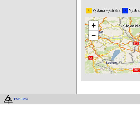
Vydaná výstraha
Výstra
+
−
EMS Brno