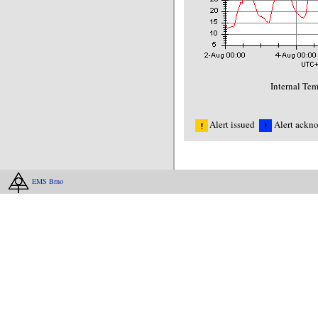
Internal Tem
Alert issued
Alert ackn
EMS Brno