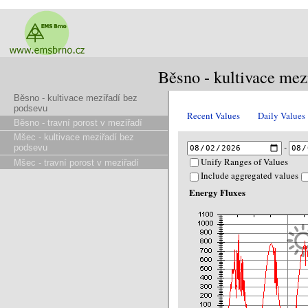
Běsno - kultivace mez
Běsno - kultivace meziřadí bez
podsevu
Recent Values
Daily Values
Běsno - travní porost v meziřadí
Mšec - kultivace meziřadí bez
-
podsevu
Unify Ranges of Values
Mšec - travní porost v meziřadí
Include aggregated values
Energy Fluxes