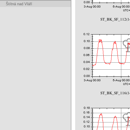
Štítná nad Vláří
ST_BK_SF_112(14
ST_BK_SF_116(14