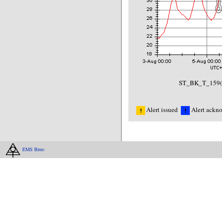
ST_BK_T_159(1
Alert issued
Alert ackn
EMS Brno