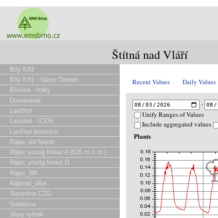
Štítná nad Vláří
Bílý Kříž
Bílý Kříž - Glass Domes
Recent Values
Daily Values
Blučina - trnky
Domaninek
-
Lanžhot
Unify Ranges of Values
Lanzhot - ICOS
Include aggregated values
Lanžhot borovice
Plants
Rájec old forest
Rájec young forest A (625 m.n.m.)
Rájec young forest D
Rájec_BK
Rajhrad_olše
Sazenice CZG
Soběšice
Stary rybnik